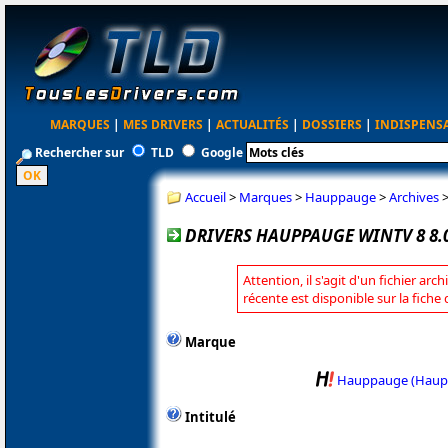
MARQUES
|
MES DRIVERS
|
ACTUALITÉS
|
DOSSIERS
|
INDISPENS
Rechercher sur
TLD
Google
Accueil
>
Marques
>
Hauppauge
>
Archives
DRIVERS HAUPPAUGE WINTV 8 8.
Attention, il s'agit d'un fichier arc
récente est disponible sur la fic
Marque
Hauppauge (Haup
Intitulé