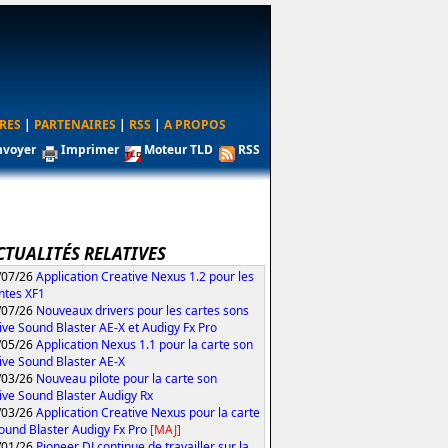
RES
|
PARTENAIRES
|
RSS
|
A PROPOS
nvoyer
Imprimer
Moteur TLD
RSS
CTUALITÉS RELATIVES
/07/26
Application Creative Nexus 1.2 pour les
ntes XF1
/07/26
Nouveaux drivers pour les cartes sons
ive Sound Blaster AE-X et Audigy Fx Pro
/05/26
Application Nexus 1.1 pour la carte son
ive Sound Blaster AE-X
/03/26
Nouveau pilote pour la carte son
ive Sound Blaster Audigy Rx
/03/26
Application Creative Nexus pour la carte
ound Blaster Audigy Fx Pro
[MAJ]
/01/26
Pioneer DJ continue de travailler sur la