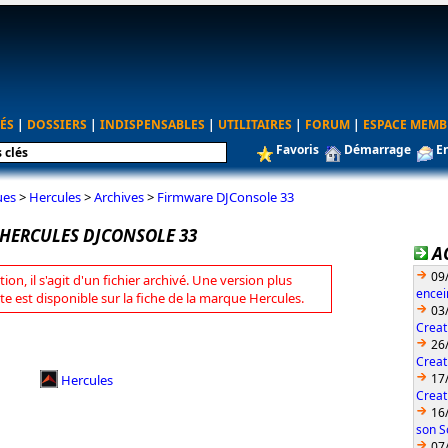
ÉS
|
DOSSIERS
|
INDISPENSABLES
|
UTILITAIRES
|
FORUM
|
ESPACE MEMB
Favoris
Démarrage
E
ues
>
Hercules
>
Archives
>
Firmware DJConsole 33
HERCULES DJCONSOLE 33
A
09
tion, il s'agit d'un fichier archivé. Une version plus
encei
te est disponible sur la fiche de la marque Hercules.
03
Creat
26
Creat
17
Hercules
Creat
16
son S
07