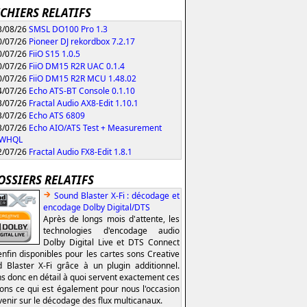
ICHIERS RELATIFS
/08/26
SMSL DO100 Pro 1.3
/07/26
Pioneer DJ rekordbox 7.2.17
/07/26
FiiO S15 1.0.5
/07/26
FiiO DM15 R2R UAC 0.1.4
/07/26
FiiO DM15 R2R MCU 1.48.02
/07/26
Echo ATS-BT Console 0.1.10
/07/26
Fractal Audio AX8-Edit 1.10.1
/07/26
Echo ATS 6809
/07/26
Echo AIO/ATS Test + Measurement
0 WHQL
/07/26
Fractal Audio FX8-Edit 1.8.1
OSSIERS RELATIFS
Sound Blaster X-Fi : décodage et
encodage Dolby Digital/DTS
Après de longs mois d'attente, les
technologies d'encodage audio
Dolby Digital Live et DTS Connect
enfin disponibles pour les cartes sons Creative
 Blaster X-Fi grâce à un plugin additionnel.
s donc en détail à quoi servent exactement ces
ions ce qui est également pour nous l'occasion
venir sur le décodage des flux multicanaux.