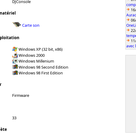
DJConsole
compa
16
matériel
Aurac
06
Carte son
OneLi
22
temp
ploitation
11
avec 
Windows XP (32 bit, x86)
Windows 2000
Windows Millenium
Windows 98 Second Edition
Windows 98 First Edition
r
Firmware
33
lète