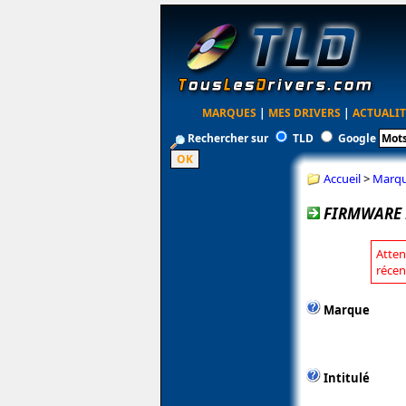
MARQUES
|
MES DRIVERS
|
ACTUALIT
Rechercher sur
TLD
Google
Accueil
>
Marq
FIRMWARE 
Atten
récen
Marque
Intitulé