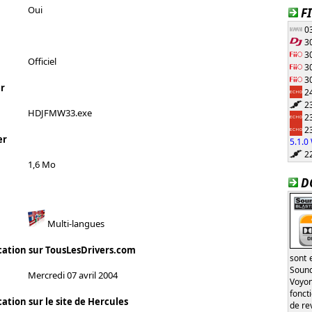
Oui
F
03
30
30
Officiel
30
30
r
24
23
HDJFMW33.exe
23
23
er
5.1.
22
1,6 Mo
D
Multi-langues
cation sur TousLesDrivers.com
sont 
Sound
Mercredi 07 avril 2004
Voyon
fonct
ation sur le site de Hercules
de re