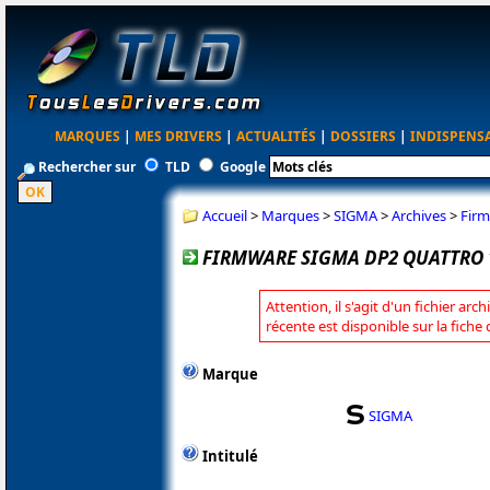
MARQUES
|
MES DRIVERS
|
ACTUALITÉS
|
DOSSIERS
|
INDISPENS
Rechercher sur
TLD
Google
Accueil
>
Marques
>
SIGMA
>
Archives
>
Firm
FIRMWARE SIGMA DP2 QUATTRO 
Attention, il s'agit d'un fichier arc
récente est disponible sur la fich
Marque
SIGMA
Intitulé