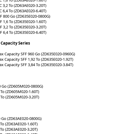
C 3,2 To (ZD63AE020-3.20T)
C 6,4 To (ZD63AE020-6.40T)
FF 800 Go (ZD635E020-0800G)
F 1,6 To (ZD635E020-1.60T)
F 3,2 To (ZD635E020-3.20T)
F 6,4 To (ZD635E020-6.40T)
 Capacity Series
ax Capacity SFF 960 Go (ZD635E020-0960G)
ax Capacity SFF 1,92 To (ZD635E020-1.92T)
ax Capacity SFF 3,84 To (ZD635E020-3.84T)
0 Go (ZD605M020-0800G)
 To (ZD605M020-1.60T)
 To (ZD605M020-3.20T)
0 Go (ZD63AE020-0800G)
 To (ZD63AE020-1.60T)
 To (ZD63AE020-3.20T)