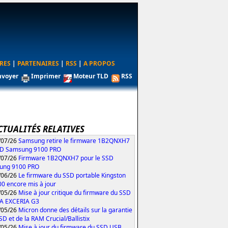
RES
|
PARTENAIRES
|
RSS
|
A PROPOS
nvoyer
Imprimer
Moteur TLD
RSS
CTUALITÉS RELATIVES
/07/26
Samsung retire le firmware 1B2QNXH7
SD Samsung 9100 PRO
/07/26
Firmware 1B2QNXH7 pour le SSD
ung 9100 PRO
/06/26
Le firmware du SSD portable Kingston
0 encore mis à jour
/05/26
Mise à jour critique du firmware du SSD
IA EXCERIA G3
/05/26
Micron donne des détails sur la garantie
SD et de la RAM Crucial/Ballistix
/05/26
Mise à jour du firmware du SSD USB