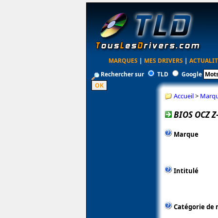
MARQUES
|
MES DRIVERS
|
ACTUALIT
Rechercher sur
TLD
Google
Accueil
>
Marq
BIOS OCZ Z
Marque
Intitulé
Catégorie de 