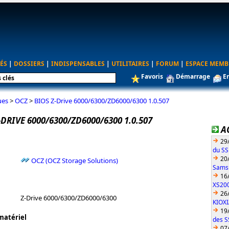
ÉS
|
DOSSIERS
|
INDISPENSABLES
|
UTILITAIRES
|
FORUM
|
ESPACE MEMB
Favoris
Démarrage
E
ues
>
OCZ
>
BIOS Z-Drive 6000/6300/ZD6000/6300 1.0.507
-DRIVE 6000/6300/ZD6000/6300 1.0.507
A
29
du S
20
OCZ (OCZ Storage Solutions)
Sams
16
XS200
26
Z-Drive 6000/6300/ZD6000/6300
KIOX
19
matériel
des S
07