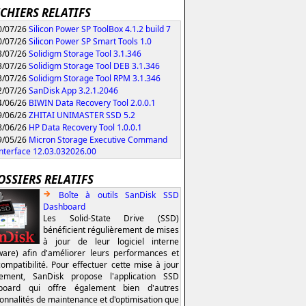
ICHIERS RELATIFS
/07/26
Silicon Power SP ToolBox 4.1.2 build 7
/07/26
Silicon Power SP Smart Tools 1.0
/07/26
Solidigm Storage Tool 3.1.346
/07/26
Solidigm Storage Tool DEB 3.1.346
/07/26
Solidigm Storage Tool RPM 3.1.346
/07/26
SanDisk App 3.2.1.2046
/06/26
BIWIN Data Recovery Tool 2.0.0.1
/06/26
ZHITAI UNIMASTER SSD 5.2
/06/26
HP Data Recovery Tool 1.0.0.1
/05/26
Micron Storage Executive Command
Interface 12.03.032026.00
OSSIERS RELATIFS
Boîte à outils SanDisk SSD
Dashboard
Les Solid-State Drive (SSD)
bénéficient régulièrement de mises
à jour de leur logiciel interne
ware) afin d'améliorer leurs performances et
compatibilité. Pour effectuer cette mise à jour
lement, SanDisk propose l'application SSD
board qui offre également bien d'autres
ionnalités de maintenance et d'optimisation que