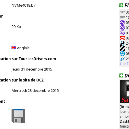
F
NVMe4018.bin
30
er
10
03
20 Ko
03
03
02
24
Anglais
19
08
cation sur TousLesDrivers.com
29
Line 
Jeudi 31 décembre 2015
D
ation sur le site de OCZ
Mercredi 23 décembre 2015
ent
(firm
leur 
simp
Dash
fonct