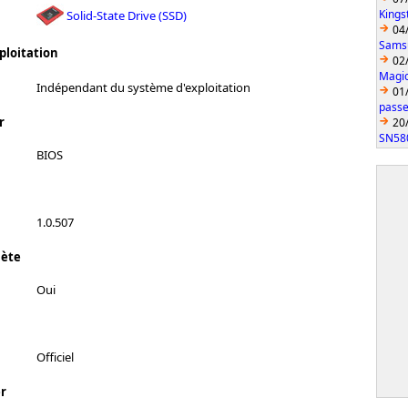
Kings
Solid-State Drive (SSD)
04
Sams
ploitation
02
Magic
Indépendant du système d'exploitation
01
passe
r
20
SN58
BIOS
1.0.507
lète
Oui
Officiel
r