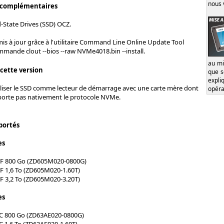
nous 
 complémentaires
d-State Drives (SSD) OCZ.
mis à jour grâce à l'utilitaire Command Line Online Update Tool
mmande clout --bios --raw NVMe4018.bin --install.
au mi
 cette version
que s
expl
utiliser le SSD comme lecteur de démarrage avec une carte mère dont
opéra
porte pas nativement le protocole NVMe.
portés
es
FF 800 Go (ZD605M020-0800G)
FF 1,6 To (ZD605M020-1.60T)
FF 3,2 To (ZD605M020-3.20T)
es
IC 800 Go (ZD63AE020-0800G)
C 1,6 To (ZD63AE020-1.60T)