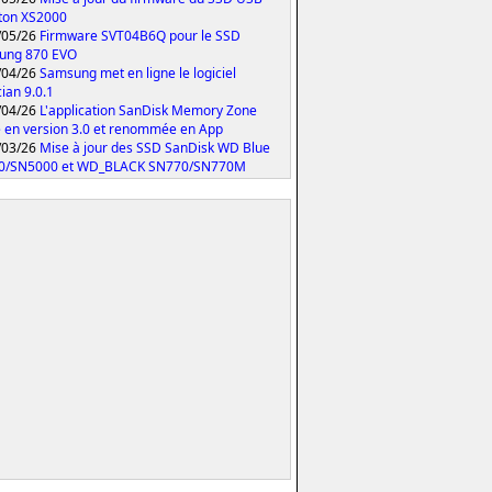
ton XS2000
/05/26
Firmware SVT04B6Q pour le SSD
ung 870 EVO
/04/26
Samsung met en ligne le logiciel
ian 9.0.1
/04/26
L'application SanDisk Memory Zone
 en version 3.0 et renommée en App
/03/26
Mise à jour des SSD SanDisk WD Blue
0/SN5000 et WD_BLACK SN770/SN770M