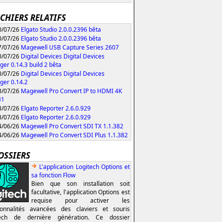
ICHIERS RELATIFS
/07/26
Elgato Studio 2.0.0.2396 bêta
/07/26
Elgato Studio 2.0.0.2396 bêta
/07/26
Magewell USB Capture Series 2607
/07/26
Digital Devices Digital Devices
er 0.14.3 build 2 bêta
/07/26
Digital Devices Digital Devices
er 0.14.2
/07/26
Magewell Pro Convert IP to HDMI 4K
31
/07/26
Elgato Reporter 2.6.0.929
/07/26
Elgato Reporter 2.6.0.929
/06/26
Magewell Pro Convert SDI TX 1.1.382
/06/26
Magewell Pro Convert SDI Plus 1.1.382
OSSIERS
L'application Logitech Options et
sa fonction Flow
Bien que son installation soit
facultative, l'application Options est
requise pour activer les
ionnalités avancées des claviers et souris
tech de dernière génération. Ce dossier