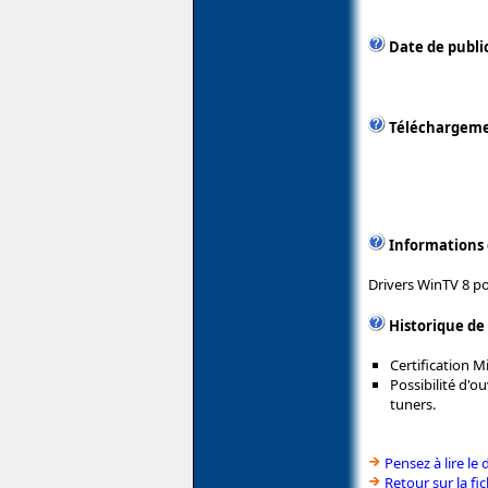
Date de publi
Téléchargem
Informations
Drivers WinTV 8 p
Historique de
Certification 
Possibilité d'
tuners.
Pensez à lire le 
Retour sur la f