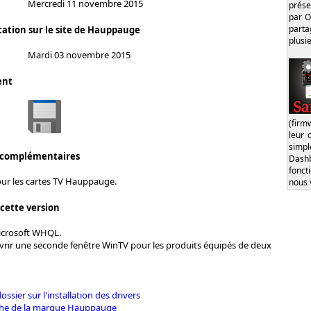
Mercredi 11 novembre 2015
prése
par O
part
cation sur le site de Hauppauge
plusi
Mardi 03 novembre 2015
ent
(firm
leur 
simp
 complémentaires
Dash
fonct
our les cartes TV Hauppauge.
nous 
 cette version
Microsoft WHQL.
ouvrir une seconde fenêtre WinTV pour les produits équipés de deux
dossier sur l'installation des drivers
iche de la marque Hauppauge