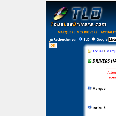
MARQUES
|
MES DRIVERS
|
ACTUALIT
Rechercher sur
TLD
Google
Accueil
>
Marq
DRIVERS H
Atten
récen
Marque
Intitulé