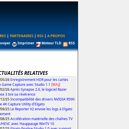
RES
|
PARTENAIRES
|
RSS
|
A PROPOS
nvoyer
Imprimer
Moteur TLD
RSS
CTUALITÉS RELATIVES
/05/26
Enregistrement HDR pour les cartes
o Game Capture avec Studio 1.1
[MAJ]
/02/26
Après Synapse 2.0, le logiciel Razer
se 3 tire sa révérence
/12/25
Incompatibilité des drivers NVIDIA R590
le 4K Capture Utility d'Elgato
/09/25
Le Reporter V2 envoie les logs à Elgato
tement
/08/25
Accélération matérielle des chaînes TV
4/HEVC avec Hauppauge WinTV 10
/07/25
Elgato finalise Studio 1.0 avec support