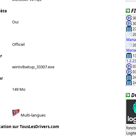
F
lète
30
Oui
30
27
20
Manag
Officiel
20
Manag
13
r
1.2.2
03
wintv8setup_33307.exe
03
24
er
24
149 Mo
D
Multi-langues
cation sur TousLesDrivers.com
fonct
Logi