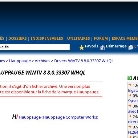
ÉS
|
DOSSIERS
|
INDISPENSABLES
|
UTILITAIRES
|
FORUM
|
ESPACE MEMB
Favoris
Démarrage
E
ues
>
Hauppauge
>
Archives
>
Drivers WinTV 8 8.0.33307 WHQL
AUPPAUGE WINTV 8 8.0.33307 WHQL
A
13
tion, il s'agit d'un fichier archivé. Une version plus
Elgat
te est disponible sur la fiche de la marque Hauppauge.
09
Synap
30
avec 
24
Hauppauge (Hauppauge Computer Works)
direc
07
H.26
31