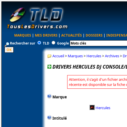
MARQUES
|
MES DRIVERS
|
ACTUALITÉS
|
DOSSIERS
|
INDISPENS
Rechercher sur
TLD
Google
Accueil
>
Marques
>
Hercules
>
Archives
>
Dr
DRIVERS HERCULES DJ CONSOLE/D
Attention, il s'agit d'un fichier arc
récente est disponible sur la fiche
Marque
Hercules
Intitulé