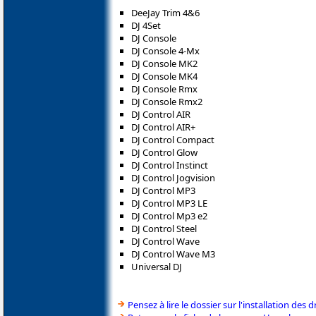
DeeJay Trim 4&6
DJ 4Set
DJ Console
DJ Console 4-Mx
DJ Console MK2
DJ Console MK4
DJ Console Rmx
DJ Console Rmx2
DJ Control AIR
DJ Control AIR+
DJ Control Compact
DJ Control Glow
DJ Control Instinct
DJ Control Jogvision
DJ Control MP3
DJ Control MP3 LE
DJ Control Mp3 e2
DJ Control Steel
DJ Control Wave
DJ Control Wave M3
Universal DJ
Pensez à lire le dossier sur l'installation des d