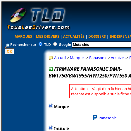
MARQUES
|
MES DRIVERS
|
ACTUALITÉS
|
DOSSIERS
|
INDISPENS
Rechercher sur
TLD
Google
Accueil
>
Marques
>
Panasonic
>
Archives
>
FIRMWARE PANASONIC DMR-
BWT750/BWT955/HWT250/PWT550 A
Attention, il s'agit d'un fichier arc
récente est disponible sur la fich
Marque
Panasonic
Intitulé