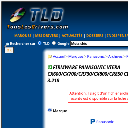
MARQUES
|
MES DRIVERS
|
ACTUALITÉS
|
DOSSIERS
|
INDISPENS
Rechercher sur
TLD
Google
Accueil
>
Marques
>
Panasonic
>
Archives
>
FIRMWARE PANASONIC VIERA
CX600/CX700/CR730/CX800/CR850 
3.218
Attention, il s'agit d'un fichier arc
récente est disponible sur la fich
Marque
Panasonic