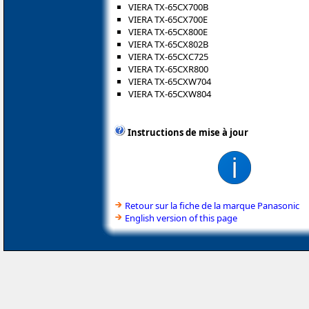
VIERA TX-65CX700B
VIERA TX-65CX700E
VIERA TX-65CX800E
VIERA TX-65CX802B
VIERA TX-65CXC725
VIERA TX-65CXR800
VIERA TX-65CXW704
VIERA TX-65CXW804
Instructions de mise à jour
Retour sur la fiche de la marque Panasonic
English version of this page