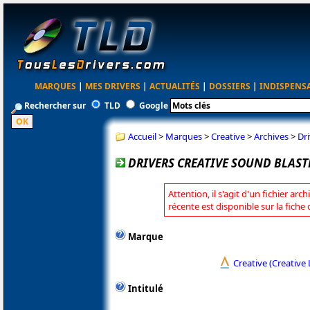
MARQUES
|
MES DRIVERS
|
ACTUALITÉS
|
DOSSIERS
|
INDISPENS
Rechercher sur
TLD
Google
Accueil
>
Marques
>
Creative
>
Archives
>
Dr
DRIVERS CREATIVE SOUND BLASTE
Attention, il s'agit d'un fichier arc
récente est disponible sur la fiche
Marque
Creative (Creative 
Intitulé