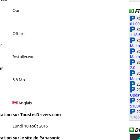
F
Oui
30
01.00
30
Officiel
1.18.
30
r
Macro
30
Installer.exe
Macro
30
2.0
er
30
Macro
5,8 Mo
27
20
Updat
20
Anglais
5100
20
cation sur TousLesDrivers.com
1.185
Lundi 10 août 2015
D
ation sur le site de Panasonic