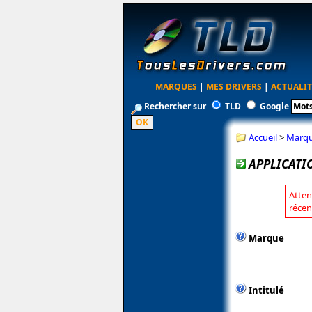
MARQUES
|
MES DRIVERS
|
ACTUALIT
Rechercher sur
TLD
Google
Accueil
>
Marq
APPLICATI
Atten
récen
Marque
Intitulé