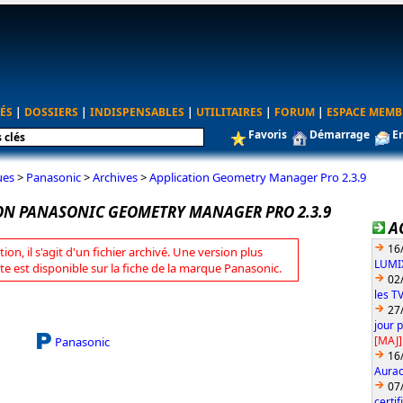
ÉS
|
DOSSIERS
|
INDISPENSABLES
|
UTILITAIRES
|
FORUM
|
ESPACE MEMB
Favoris
Démarrage
E
ues
>
Panasonic
>
Archives
>
Application Geometry Manager Pro 2.3.9
ON PANASONIC GEOMETRY MANAGER PRO 2.3.9
A
16
tion, il s'agit d'un fichier archivé. Une version plus
LUMIX
te est disponible sur la fiche de la marque Panasonic.
02
les T
27
jour 
[MAJ]
Panasonic
16
Aurac
07
certi