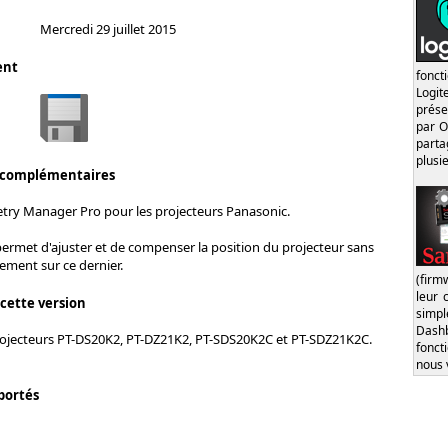
Mercredi 29 juillet 2015
ent
fonct
Logi
prése
par O
part
plusi
 complémentaires
try Manager Pro pour les projecteurs Panasonic.
permet d'ajuster et de compenser la position du projecteur sans
ement sur ce dernier.
(firm
leur 
 cette version
simp
Dash
ojecteurs PT-DS20K2, PT-DZ21K2, PT-SDS20K2C et PT-SDZ21K2C.
fonct
nous 
portés