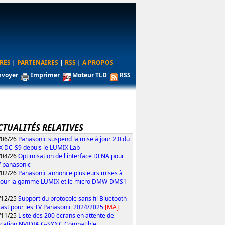
RES
|
PARTENAIRES
|
RSS
|
A PROPOS
nvoyer
Imprimer
Moteur TLD
RSS
CTUALITÉS RELATIVES
/06/26
Panasonic suspend la mise à jour 2.0 du
 DC-S9 depuis le LUMIX Lab
/04/26
Optimisation de l'interface DLNA pour
V panasonic
/02/26
Panasonic annonce plusieurs mises à
pour la gamme LUMIX et le micro DMW-DMS1
/12/25
Support du protocole sans fil Bluetooth
ast pour les TV Panasonic 2024/2025
[MAJ]
/11/25
Liste des 200 écrans en attente de
fication NVIDIA G-SYNC Compatible