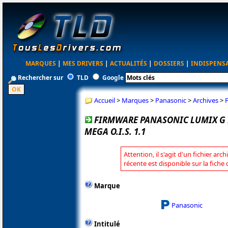
MARQUES
|
MES DRIVERS
|
ACTUALITÉS
|
DOSSIERS
|
INDISPENS
Rechercher sur
TLD
Google
Accueil
>
Marques
>
Panasonic
>
Archives
>
FIRMWARE PANASONIC LUMIX G M
MEGA O.I.S. 1.1
Attention, il s'agit d'un fichier arc
récente est disponible sur la fich
Marque
Panasonic
Intitulé