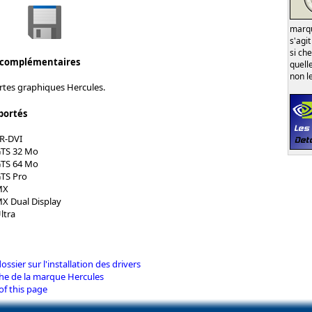
marqu
s'agi
si ch
 complémentaires
quell
non l
artes graphiques Hercules.
portés
R-DVI
GTS 32 Mo
GTS 64 Mo
GTS Pro
MX
MX Dual Display
ltra
dossier sur l'installation des drivers
iche de la marque Hercules
of this page