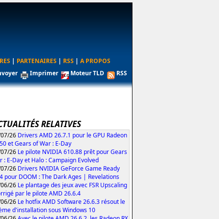
RES
|
PARTENAIRES
|
RSS
|
A PROPOS
nvoyer
Imprimer
Moteur TLD
RSS
CTUALITÉS RELATIVES
/07/26
Drivers AMD 26.7.1 pour le GPU Radeon
50 et Gears of War : E-Day
/07/26
Le pilote NVIDIA 610.88 prêt pour Gears
r : E-Day et Halo : Campaign Evolved
/07/26
Drivers NVIDIA GeForce Game Ready
4 pour DOOM : The Dark Ages | Revelations
/06/26
Le plantage des jeux avec FSR Upscaling
orrigé par le pilote AMD 26.6.4
/06/26
Le hotfix AMD Software 26.6.3 résout le
ème d'installation sous Windows 10
/06/26
Avec le pilote AMD 26.6.2, les Radeon RX