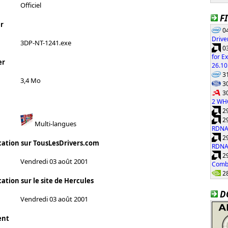
Officiel
F
r
04
Drive
3DP-NT-1241.exe
03
for E
er
26.10
31
3,4 Mo
30
30
2 WH
29
29
Multi-langues
RDNA
29
cation sur TousLesDrivers.com
RDNA
29
Vendredi 03 août 2001
Combi
28
ation sur le site de Hercules
D
Vendredi 03 août 2001
ent