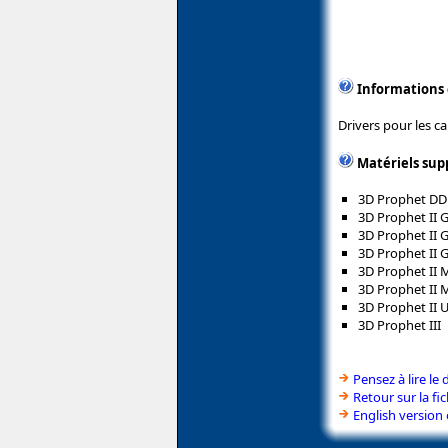
Informations
Drivers pour les c
Matériels sup
3D Prophet DD
3D Prophet II 
3D Prophet II 
3D Prophet II 
3D Prophet II 
3D Prophet II 
3D Prophet II U
3D Prophet III
Pensez à lire le 
Retour sur la f
English version 