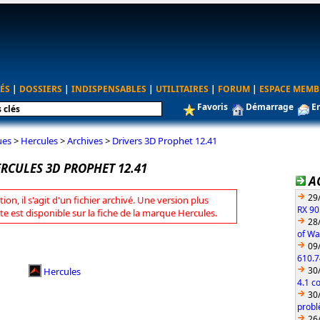
ÉS
|
DOSSIERS
|
INDISPENSABLES
|
UTILITAIRES
|
FORUM
|
ESPACE MEMB
Favoris
Démarrage
E
ues
>
Hercules
>
Archives
>
Drivers 3D Prophet 12.41
RCULES 3D PROPHET 12.41
A
29
tion, il s'agit d'un fichier archivé. Une version plus
RX 90
te est disponible sur la fiche de la marque Hercules.
28
of Wa
09
610.7
30
Hercules
4.1 c
30
probl
26