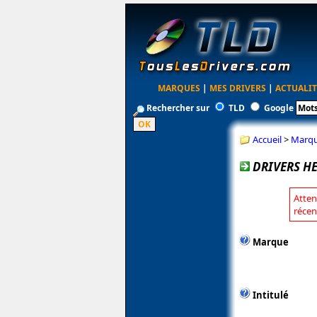
MARQUES
|
MES DRIVERS
|
ACTUALIT
Rechercher sur
TLD
Google
Accueil
>
Marq
DRIVERS HE
Atten
récen
Marque
Intitulé