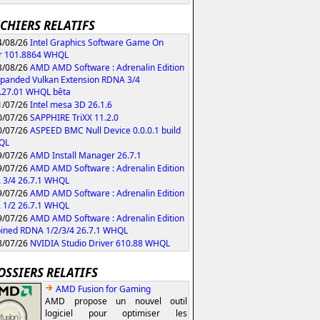
ICHIERS RELATIFS
/08/26
Intel Graphics Software Game On
r 101.8864 WHQL
/08/26
AMD AMD Software : Adrenalin Edition
xpanded Vulkan Extension RDNA 3/4
.27.01 WHQL bêta
/07/26
Intel mesa 3D 26.1.6
/07/26
SAPPHIRE TriXX 11.2.0
/07/26
ASPEED BMC Null Device 0.0.0.1 build
QL
/07/26
AMD Install Manager 26.7.1
/07/26
AMD AMD Software : Adrenalin Edition
 3/4 26.7.1 WHQL
/07/26
AMD AMD Software : Adrenalin Edition
 1/2 26.7.1 WHQL
/07/26
AMD AMD Software : Adrenalin Edition
ned RDNA 1/2/3/4 26.7.1 WHQL
/07/26
NVIDIA Studio Driver 610.88 WHQL
OSSIERS RELATIFS
AMD Fusion for Gaming
AMD propose un nouvel outil
logiciel pour optimiser les