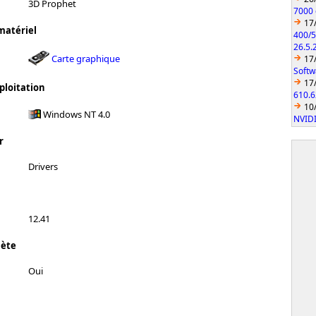
3D Prophet
7000 
17
matériel
400/5
26.5.
Carte graphique
17
Softw
17
ploitation
610.6
10
Windows NT 4.0
NVIDI
r
Drivers
12.41
lète
Oui