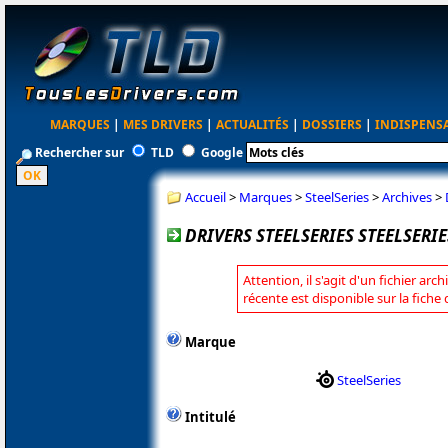
MARQUES
|
MES DRIVERS
|
ACTUALITÉS
|
DOSSIERS
|
INDISPENS
Rechercher sur
TLD
Google
Accueil
>
Marques
>
SteelSeries
>
Archives
>
DRIVERS STEELSERIES STEELSERIE
Attention, il s'agit d'un fichier arc
récente est disponible sur la fiche
Marque
SteelSeries
Intitulé