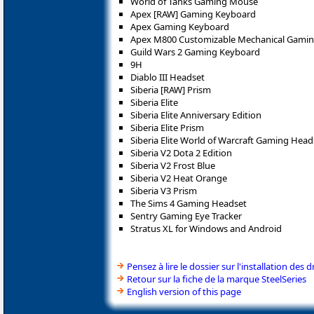
World of Tanks Gaming Mouse
Apex [RAW] Gaming Keyboard
Apex Gaming Keyboard
Apex M800 Customizable Mechanical Gami
Guild Wars 2 Gaming Keyboard
9H
Diablo III Headset
Siberia [RAW] Prism
Siberia Elite
Siberia Elite Anniversary Edition
Siberia Elite Prism
Siberia Elite World of Warcraft Gaming Head
Siberia V2 Dota 2 Edition
Siberia V2 Frost Blue
Siberia V2 Heat Orange
Siberia V3 Prism
The Sims 4 Gaming Headset
Sentry Gaming Eye Tracker
Stratus XL for Windows and Android
Pensez à lire le dossier sur l'installation des d
Retour sur la fiche de la marque SteelSeries
English version of this page