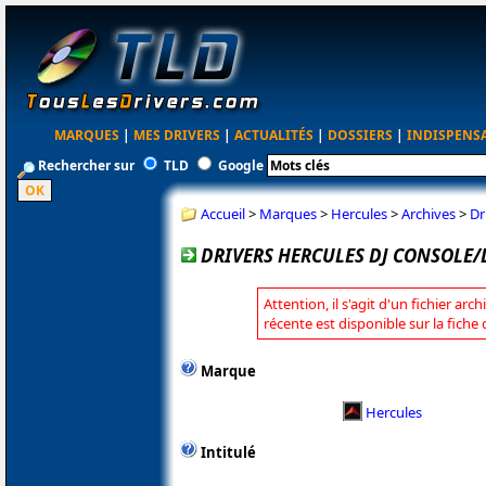
MARQUES
|
MES DRIVERS
|
ACTUALITÉS
|
DOSSIERS
|
INDISPENS
Rechercher sur
TLD
Google
Accueil
>
Marques
>
Hercules
>
Archives
>
Dr
DRIVERS HERCULES DJ CONSOLE/D
Attention, il s'agit d'un fichier arc
récente est disponible sur la fiche
Marque
Hercules
Intitulé