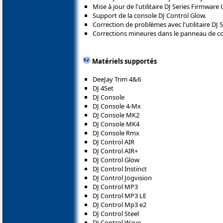
Mise à jour de l'utilitaire DJ Series Firmware
Support de la console DJ Control Glow.
Correction de problèmes avec l'utilitaire DJ S
Corrections mineures dans le panneau de co
Matériels supportés
DeeJay Trim 4&6
DJ 4Set
DJ Console
DJ Console 4-Mx
DJ Console MK2
DJ Console MK4
DJ Console Rmx
DJ Control AIR
DJ Control AIR+
DJ Control Glow
DJ Control Instinct
DJ Control Jogvision
DJ Control MP3
DJ Control MP3 LE
DJ Control Mp3 e2
DJ Control Steel
DJ Control Wave