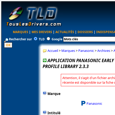
MARQUES
|
MES DRIVERS
|
ACTUALITÉS
|
DOSSIERS
|
INDISPENS
Rechercher sur
TLD
Google
Accueil
>
Marques
>
Panasonic
>
Archives
>
A
APPLICATION PANASONIC EARLY
PROFILE LIBRARY 2.3.3
Attention, il s'agit d'un fichier arc
récente est disponible sur la fich
Marque
Panasonic
Intitulé