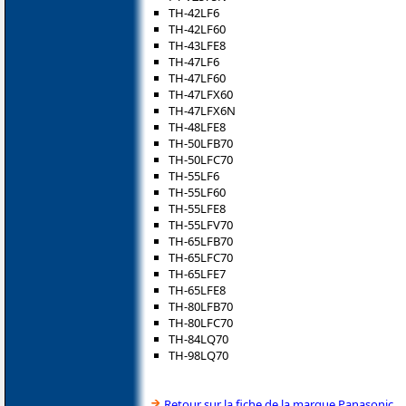
TH-42LF6
TH-42LF60
TH-43LFE8
TH-47LF6
TH-47LF60
TH-47LFX60
TH-47LFX6N
TH-48LFE8
TH-50LFB70
TH-50LFC70
TH-55LF6
TH-55LF60
TH-55LFE8
TH-55LFV70
TH-65LFB70
TH-65LFC70
TH-65LFE7
TH-65LFE8
TH-80LFB70
TH-80LFC70
TH-84LQ70
TH-98LQ70
Retour sur la fiche de la marque Panasonic