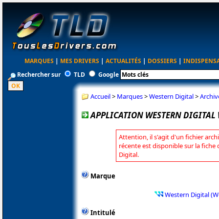
MARQUES
|
MES DRIVERS
|
ACTUALITÉS
|
DOSSIERS
|
INDISPENS
Rechercher sur
TLD
Google
Accueil
>
Marques
>
Western Digital
>
Archiv
APPLICATION WESTERN DIGITAL W
Attention, il s'agit d'un fichier arc
récente est disponible sur la fich
Digital.
Marque
Western Digital (W
Intitulé