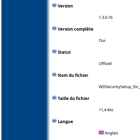
Version
1.3.0.16
Version complète
Oui
Statut
Officiel
Nom du fichier
WDSecuritySetup_for_
Taille du fichier
11,4 Mo
Langue
Anglais