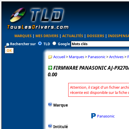
MARQUES
|
MES DRIVERS
|
ACTUALITÉS
|
DOSSIERS
|
INDISPENS
Rechercher sur
TLD
Google
Accueil
>
Marques
>
Panasonic
>
Archives
>
FIRMWARE PANASONIC AJ-PX270/
0.00
Attention, il s'agit d'un fichier arc
récente est disponible sur la fich
Marque
Panasonic
Intitulé