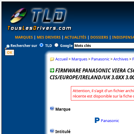
MARQUES
|
MES DRIVERS
|
ACTUALITÉS
|
DOSSIERS
|
INDISPENS
Rechercher sur
TLD
Google
Accueil
>
Marques
>
Panasonic
>
Archives
>
FIRMWARE PANASONIC VIERA CS6
CIS/EUROPE/IRELAND/UK 3.0XX 3.0
Attention, il s'agit d'un fichier arc
récente est disponible sur la fich
Marque
Panasonic
Intitulé