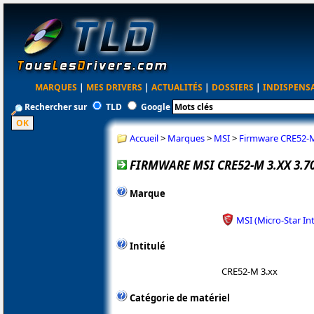
MARQUES
|
MES DRIVERS
|
ACTUALITÉS
|
DOSSIERS
|
INDISPENS
Rechercher sur
TLD
Google
Accueil
>
Marques
>
MSI
>
Firmware CRE52-M
FIRMWARE MSI CRE52-M 3.XX 3.7
Marque
MSI (Micro-Star In
Intitulé
CRE52-M 3.xx
Catégorie de matériel