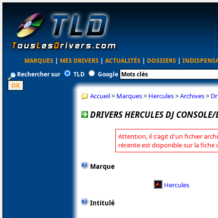
MARQUES
|
MES DRIVERS
|
ACTUALITÉS
|
DOSSIERS
|
INDISPENS
Rechercher sur
TLD
Google
Accueil
>
Marques
>
Hercules
>
Archives
>
Dr
DRIVERS HERCULES DJ CONSOLE/D
Attention, il s'agit d'un fichier arc
récente est disponible sur la fiche
Marque
Hercules
Intitulé