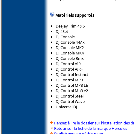
Matériels supportés
DeeJay Trim 4&6
DJ 4Set
DJ Console
DJ Console 4-Mx
DJ Console MK2
DJ Console MK4
DJ Console Rmx
DJ Control AIR
DJ Control AIR+
DJ Control Instinct
DJ Control MP3
DJ Control MP3 LE
DJ Control Mp3 e2
DJ Control Steel
DJ Control Wave
Universal DJ
Pensez à lire le dossier sur l'installation des d
Retour sur la fiche de la marque Hercules
English version of this page