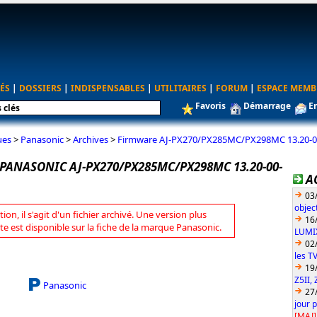
ÉS
|
DOSSIERS
|
INDISPENSABLES
|
UTILITAIRES
|
FORUM
|
ESPACE MEMB
Favoris
Démarrage
E
ues
>
Panasonic
>
Archives
>
Firmware AJ-PX270/PX285MC/PX298MC 13.20-0
PANASONIC AJ-PX270/PX285MC/PX298MC 13.20-00-
A
03
objec
tion, il s'agit d'un fichier archivé. Une version plus
16
te est disponible sur la fiche de la marque Panasonic.
LUMIX
02
les T
19
Z5II, 
Panasonic
27
jour 
[MAJ]