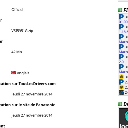
F
Officiel
30
r
01.00
30
VSI5951G.zip
1.18.
30
er
Macro
30
42 Mo
Macro
30
2.0
30
Macro
Anglais
30
27
cation sur TousLesDrivers.com
27
24
Jeudi 27 novembre 2014
D
ation sur le site de Panasonic
Jeudi 27 novembre 2014
ent