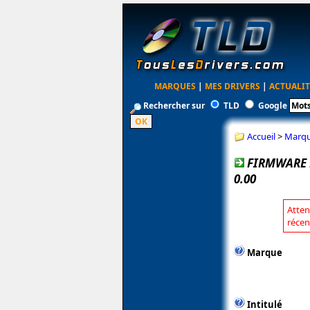
MARQUES
|
MES DRIVERS
|
ACTUALIT
Rechercher sur
TLD
Google
Accueil
>
Marq
FIRMWARE 
0.00
Atten
récen
Marque
Intitulé