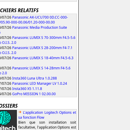
ICHIERS RELATIFS
/07/26
Panasonic AK-UCU700 0D.CC-000-
/05.90-000-00.06/01.20-000-00.00
/07/26
Panasonic Media Production Suite
6
/07/26
Panasonic LUMIX S 70-300mm F4.5-5.6
 O.I.S. 2.0
/07/26
Panasonic LUMIX S 28-200mm F4-7.1
 O.I.S. 2.0
/07/26
Panasonic LUMIX S 18-40mm F4.5-6.3
/07/26
Panasonic LUMIX S 14-28mm F4-5.6
 2.0
/07/26
Insta360 Luna Ultra 1.0.288
/07/26
Panasonic LED Manager LV 1.0.24
/07/26
Insta360 X5 1.11.8
/07/26
GoPro MISSION 1 02.00.00
OSSIERS
L'application Logitech Options et
sa fonction Flow
Bien que son installation soit
facultative, l'application Options est