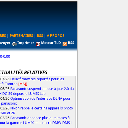
RES
|
PARTENAIRES
|
RSS
|
A PROPOS
nvoyer
Imprimer
Moteur TLD
RSS
0-0.00
CTUALITÉS RELATIVES
/07/26
Deux firmwares reportés pour les
tifs Tamron
[MAJ]
/06/26
Panasonic suspend la mise à jour 2.0 du
 DC-S9 depuis le LUMIX Lab
/04/26
Optimisation de l'interface DLNA pour
V panasonic
/03/26
Nikon rappelle certains appareils photo
Z6III et ZR
/02/26
Panasonic annonce plusieurs mises à
pour la gamme LUMIX et le micro DMW-DMS1