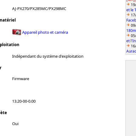
19
AJ-PX270/PX285MC/PX298MC
et le
17
matériel
Faceb
09
180mm
Appareil photo et caméra
05
et l'
ploitation
16
Aurac
Indépendant du système d'exploitation
r
Firmware
13.20-00-0.00
lète
Oui