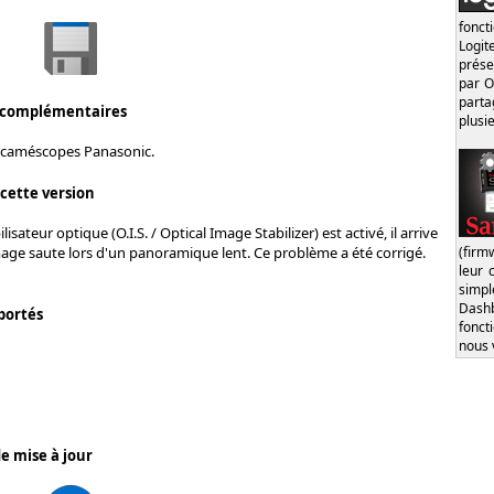
fonct
Logi
prése
par O
part
 complémentaires
plusi
 caméscopes Panasonic.
 cette version
lisateur optique (O.I.S. / Optical Image Stabilizer) est activé, il arrive
(firm
mage saute lors d'un panoramique lent. Ce problème a été corrigé.
leur 
simp
Dash
portés
fonct
nous 
e mise à jour