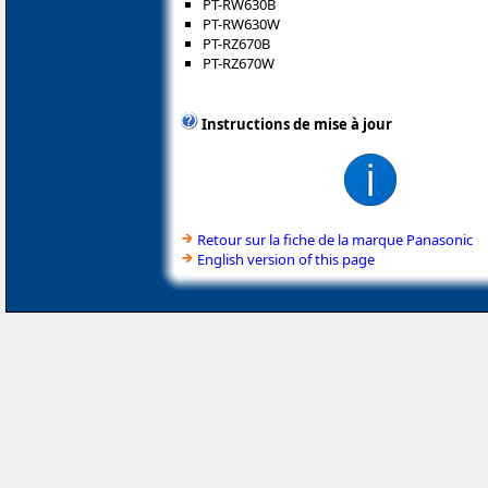
PT-RW630B
PT-RW630W
PT-RZ670B
PT-RZ670W
Instructions de mise à jour
Retour sur la fiche de la marque Panasonic
English version of this page