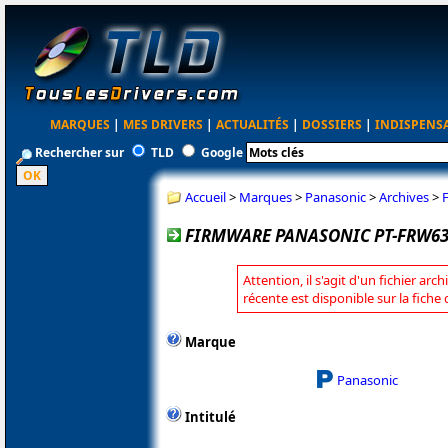
MARQUES
|
MES DRIVERS
|
ACTUALITÉS
|
DOSSIERS
|
INDISPENS
Rechercher sur
TLD
Google
Accueil
>
Marques
>
Panasonic
>
Archives
>
FIRMWARE PANASONIC PT-FRW63C
Attention, il s'agit d'un fichier arc
récente est disponible sur la fich
Marque
Panasonic
Intitulé