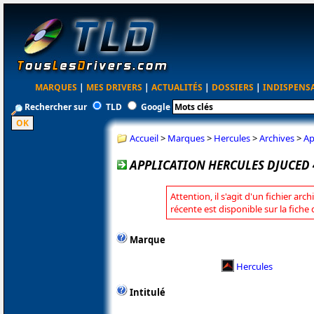
MARQUES
|
MES DRIVERS
|
ACTUALITÉS
|
DOSSIERS
|
INDISPENS
Rechercher sur
TLD
Google
Accueil
>
Marques
>
Hercules
>
Archives
>
Ap
APPLICATION HERCULES DJUCED 40
Attention, il s'agit d'un fichier arc
récente est disponible sur la fiche
Marque
Hercules
Intitulé