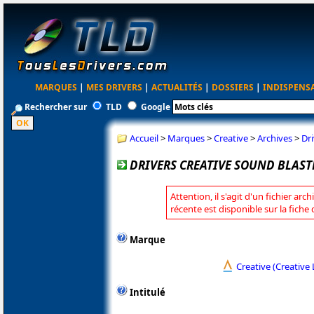
MARQUES
|
MES DRIVERS
|
ACTUALITÉS
|
DOSSIERS
|
INDISPENS
Rechercher sur
TLD
Google
Accueil
>
Marques
>
Creative
>
Archives
>
Dri
DRIVERS CREATIVE SOUND BLASTER
Attention, il s'agit d'un fichier arc
récente est disponible sur la fiche
Marque
Creative (Creative 
Intitulé