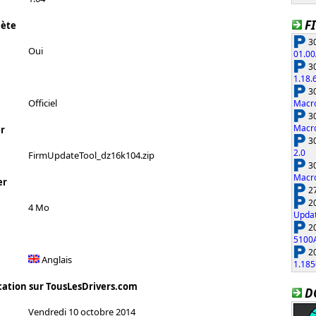
F
lète
30
Oui
01.00
30
1.18.
30
Officiel
Macro
30
Macro
r
30
2.0
FirmUpdateTool_dz16k104.zip
30
Macro
er
27
20
4 Mo
Updat
20
5100
20
Anglais
1.185
cation sur TousLesDrivers.com
D
Vendredi 10 octobre 2014