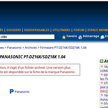
ÉS
|
DOSSIERS
|
INDISPENSABLES
|
UTILITAIRES
|
FORUM
|
ESPACE MEMB
Favoris
Démarrage
E
ues
>
Panasonic
>
Archives
>
Firmware PT-DZ16K/SDZ18K 1.04
PANASONIC PT-DZ16K/SDZ18K 1.04
A
16
tion, il s'agit d'un fichier archivé. Une version plus
LUMIX
te est disponible sur la fiche de la marque Panasonic.
02
les T
27
jour 
[MAJ]
Panasonic
16
Aurac
07
certi