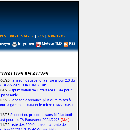
RES
|
PARTENAIRES
|
RSS
|
A PROPOS
nvoyer
Imprimer
Moteur TLD
RSS
CTUALITÉS RELATIVES
/06/26
Panasonic suspend la mise à jour 2.0 du
 DC-S9 depuis le LUMIX Lab
/04/26
Optimisation de l'interface DLNA pour
V panasonic
/02/26
Panasonic annonce plusieurs mises à
pour la gamme LUMIX et le micro DMW-DMS1
/12/25
Support du protocole sans fil Bluetooth
ast pour les TV Panasonic 2024/2025
[MAJ]
/11/25
Liste des 200 écrans en attente de
fication NVIDIA G-SYNC Compatible