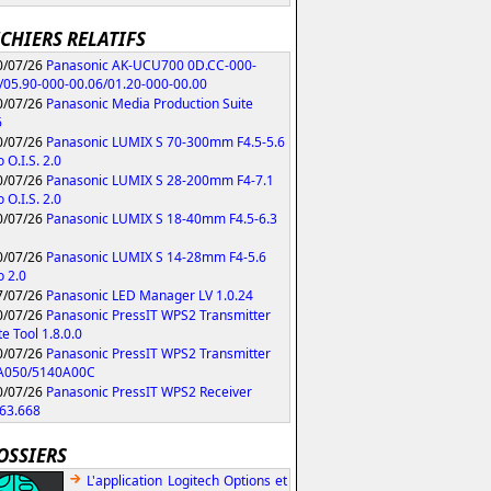
ICHIERS RELATIFS
/07/26
Panasonic AK-UCU700 0D.CC-000-
/05.90-000-00.06/01.20-000-00.00
/07/26
Panasonic Media Production Suite
6
/07/26
Panasonic LUMIX S 70-300mm F4.5-5.6
 O.I.S. 2.0
/07/26
Panasonic LUMIX S 28-200mm F4-7.1
 O.I.S. 2.0
/07/26
Panasonic LUMIX S 18-40mm F4.5-6.3
/07/26
Panasonic LUMIX S 14-28mm F4-5.6
 2.0
/07/26
Panasonic LED Manager LV 1.0.24
/07/26
Panasonic PressIT WPS2 Transmitter
e Tool 1.8.0.0
/07/26
Panasonic PressIT WPS2 Transmitter
A050/5140A00C
/07/26
Panasonic PressIT WPS2 Receiver
63.668
OSSIERS
L'application Logitech Options et