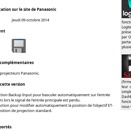
ation sur le site de Panasonic
Jeudi 09 octobre 2014
fonct
Logi
ent
prése
par O
part
plusi
 complémentaires
 projecteurs Panasonic.
(firm
 cette version
leur 
simp
nction Backup Input pour basculer automatiquement sur l'entrée
Dash
 lors le signal de l'entrée principale est perdu.
fonct
ction pour modifier automatiquement la position de l'objectif ET-
nous 
sition de projection standard.
portés