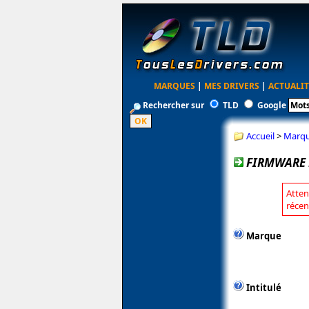
MARQUES
|
MES DRIVERS
|
ACTUALIT
Rechercher sur
TLD
Google
Accueil
>
Marq
FIRMWARE 
Atten
récen
Marque
Intitulé