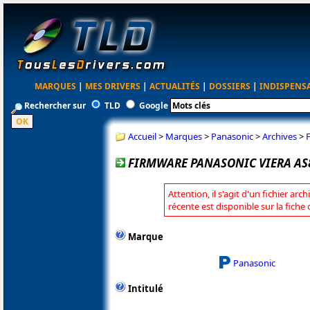
MARQUES
|
MES DRIVERS
|
ACTUALITÉS
|
DOSSIERS
|
INDISPENS
Rechercher sur
TLD
Google
Accueil
>
Marques
>
Panasonic
>
Archives
>
FIRMWARE PANASONIC VIERA AS8
Attention, il s'agit d'un fichier arc
récente est disponible sur la fich
Marque
Panasonic
Intitulé