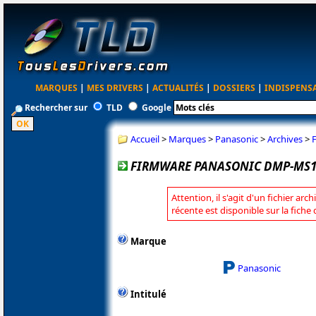
MARQUES
|
MES DRIVERS
|
ACTUALITÉS
|
DOSSIERS
|
INDISPENS
Rechercher sur
TLD
Google
Accueil
>
Marques
>
Panasonic
>
Archives
>
FIRMWARE PANASONIC DMP-MS10
Attention, il s'agit d'un fichier arc
récente est disponible sur la fich
Marque
Panasonic
Intitulé