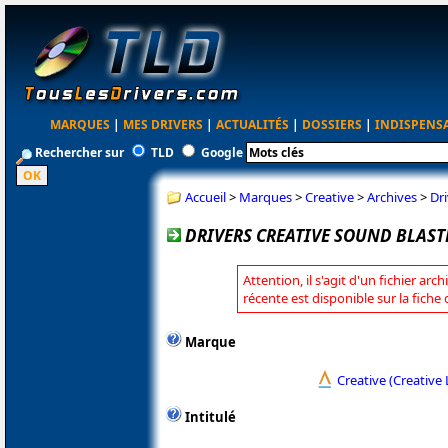
MARQUES
|
MES DRIVERS
|
ACTUALITÉS
|
DOSSIERS
|
INDISPENS
Rechercher sur
TLD
Google
Accueil
>
Marques
>
Creative
>
Archives
>
Dri
DRIVERS CREATIVE SOUND BLASTE
Attention, il s'agit d'un fichier arc
récente est disponible sur la fiche
Marque
Creative (Creative 
Intitulé