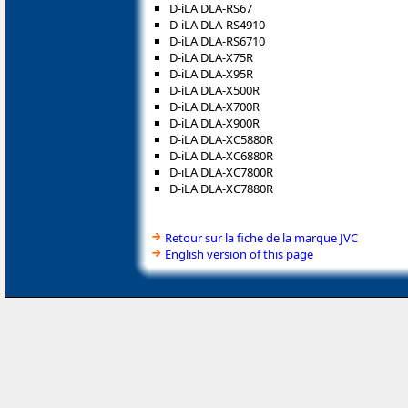
D-iLA DLA-RS67
D-iLA DLA-RS4910
D-iLA DLA-RS6710
D-iLA DLA-X75R
D-iLA DLA-X95R
D-iLA DLA-X500R
D-iLA DLA-X700R
D-iLA DLA-X900R
D-iLA DLA-XC5880R
D-iLA DLA-XC6880R
D-iLA DLA-XC7800R
D-iLA DLA-XC7880R
Retour sur la fiche de la marque JVC
English version of this page