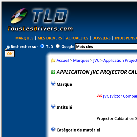
MARQUES
|
MES DRIVERS
|
ACTUALITÉS
|
DOSSIERS
|
INDISPENS
Rechercher sur
TLD
Google
Accueil
>
Marques
>
JVC
>
Application Projec
APPLICATION JVC PROJECTOR CAL
Marque
JVC (Victor Compa
Intitulé
Projector Calibration 
Catégorie de matériel