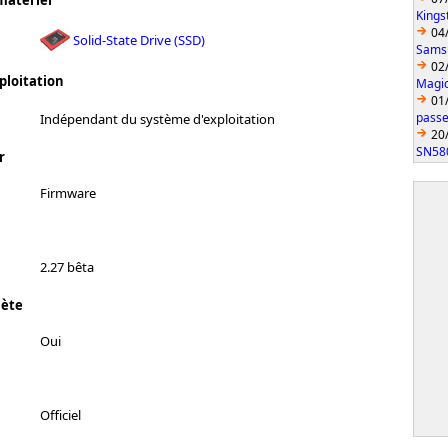
matériel
Kings
04
Solid-State Drive (SSD)
Sams
02
ploitation
Magic
01
passe
Indépendant du système d'exploitation
20
SN58
r
Firmware
2.27 bêta
lète
Oui
Officiel