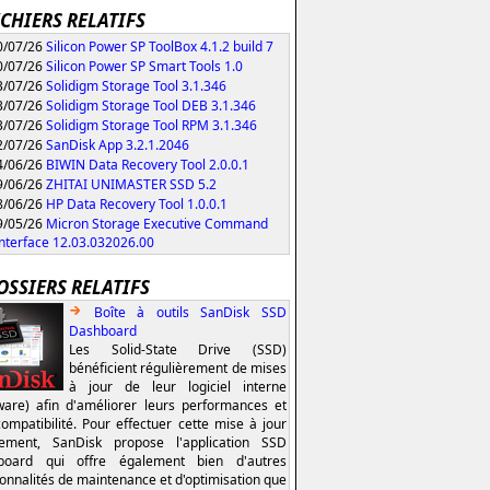
ICHIERS RELATIFS
/07/26
Silicon Power SP ToolBox 4.1.2 build 7
/07/26
Silicon Power SP Smart Tools 1.0
/07/26
Solidigm Storage Tool 3.1.346
/07/26
Solidigm Storage Tool DEB 3.1.346
/07/26
Solidigm Storage Tool RPM 3.1.346
/07/26
SanDisk App 3.2.1.2046
/06/26
BIWIN Data Recovery Tool 2.0.0.1
/06/26
ZHITAI UNIMASTER SSD 5.2
/06/26
HP Data Recovery Tool 1.0.0.1
/05/26
Micron Storage Executive Command
Interface 12.03.032026.00
OSSIERS RELATIFS
Boîte à outils SanDisk SSD
Dashboard
Les Solid-State Drive (SSD)
bénéficient régulièrement de mises
à jour de leur logiciel interne
ware) afin d'améliorer leurs performances et
compatibilité. Pour effectuer cette mise à jour
lement, SanDisk propose l'application SSD
board qui offre également bien d'autres
ionnalités de maintenance et d'optimisation que