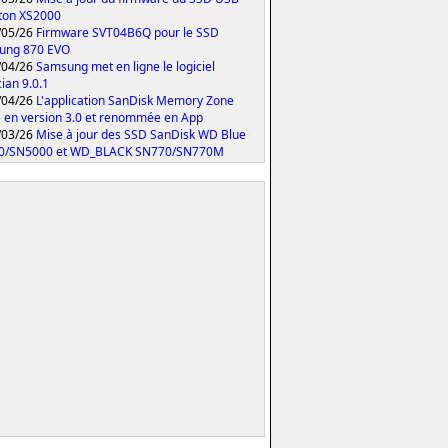
ton XS2000
/05/26
Firmware SVT04B6Q pour le SSD
ung 870 EVO
/04/26
Samsung met en ligne le logiciel
ian 9.0.1
/04/26
L'application SanDisk Memory Zone
 en version 3.0 et renommée en App
/03/26
Mise à jour des SSD SanDisk WD Blue
0/SN5000 et WD_BLACK SN770/SN770M