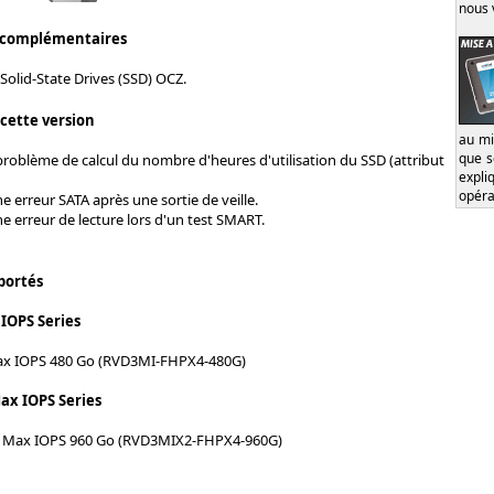
nous 
 complémentaires
Solid-State Drives (SSD) OCZ.
 cette version
au mi
que s
problème de calcul du nombre d'heures d'utilisation du SSD (attribut
expl
opéra
e erreur SATA après une sortie de veille.
e erreur de lecture lors d'un test SMART.
portés
IOPS Series
ax IOPS 480 Go (RVD3MI-FHPX4-480G)
ax IOPS Series
2 Max IOPS 960 Go (RVD3MIX2-FHPX4-960G)