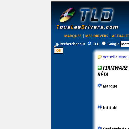
MARQUES
|
MES DRIVERS
|
ACTUALIT
Rechercher sur
TLD
Google
Accueil
>
Marq
FIRMWARE O
BÊTA
Marque
Intitulé