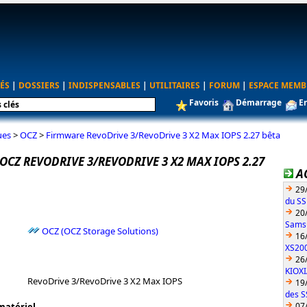
ÉS
|
DOSSIERS
|
INDISPENSABLES
|
UTILITAIRES
|
FORUM
|
ESPACE MEMB
Favoris
Démarrage
E
ues
>
OCZ
>
Firmware RevoDrive 3/RevoDrive 3 X2 Max IOPS 2.27 bêta
CZ REVODRIVE 3/REVODRIVE 3 X2 MAX IOPS 2.27
A
29
du S
20
Sams
OCZ (OCZ Storage Solutions)
16
XS200
26
KIOX
RevoDrive 3/RevoDrive 3 X2 Max IOPS
19
des S
07