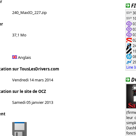
r
F
240_MaxIO_227.zip
30
10
03
er
03
03
37,1 Mo
02
24
19
08
Anglais
29
Line 
cation sur TousLesDrivers.com
D
Vendredi 14 mars 2014
ation sur le site de OCZ
Samedi 05 janvier 2013
(firm
ent
leur 
simp
Dash
fonct