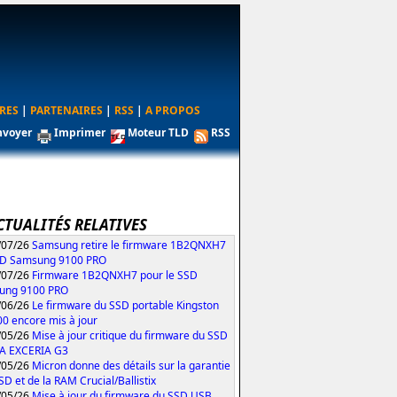
RES
|
PARTENAIRES
|
RSS
|
A PROPOS
nvoyer
Imprimer
Moteur TLD
RSS
CTUALITÉS RELATIVES
/07/26
Samsung retire le firmware 1B2QNXH7
SD Samsung 9100 PRO
/07/26
Firmware 1B2QNXH7 pour le SSD
ung 9100 PRO
/06/26
Le firmware du SSD portable Kingston
0 encore mis à jour
/05/26
Mise à jour critique du firmware du SSD
IA EXCERIA G3
/05/26
Micron donne des détails sur la garantie
SD et de la RAM Crucial/Ballistix
/05/26
Mise à jour du firmware du SSD USB