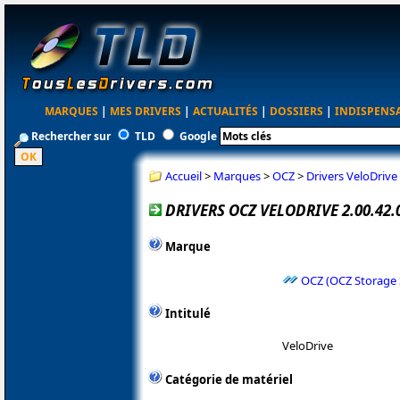
MARQUES
|
MES DRIVERS
|
ACTUALITÉS
|
DOSSIERS
|
INDISPENS
Rechercher sur
TLD
Google
Accueil
>
Marques
>
OCZ
>
Drivers VeloDriv
DRIVERS OCZ VELODRIVE 2.00.42
Marque
OCZ (OCZ Storage 
Intitulé
VeloDrive
Catégorie de matériel