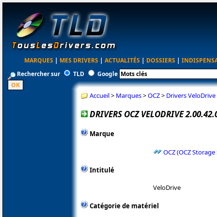
MARQUES
|
MES DRIVERS
|
ACTUALITÉS
|
DOSSIERS
|
INDISPENS
Rechercher sur
TLD
Google
Accueil
>
Marques
>
OCZ
>
Drivers VeloDriv
DRIVERS OCZ VELODRIVE 2.00.42
Marque
OCZ (OCZ Storage 
Intitulé
VeloDrive
Catégorie de matériel