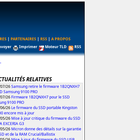
RES
|
PARTENAIRES
|
RSS
|
A PROPOS
nvoyer
Imprimer
Moteur TLD
RSS
L
CTUALITÉS RELATIVES
/07/26
Samsung retire le firmware 1B2QNXH7
SD Samsung 9100 PRO
/07/26
Firmware 1B2QNXH7 pour le SSD
ung 9100 PRO
/06/26
Le firmware du SSD portable Kingston
0 encore mis à jour
/05/26
Mise à jour critique du firmware du SSD
IA EXCERIA G3
/05/26
Micron donne des détails sur la garantie
SD et de la RAM Crucial/Ballistix
/05/26
Mise à jour du firmware du SSD USB