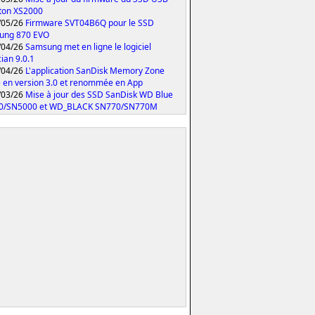
ton XS2000
/05/26
Firmware SVT04B6Q pour le SSD
ung 870 EVO
/04/26
Samsung met en ligne le logiciel
ian 9.0.1
/04/26
L'application SanDisk Memory Zone
 en version 3.0 et renommée en App
/03/26
Mise à jour des SSD SanDisk WD Blue
0/SN5000 et WD_BLACK SN770/SN770M