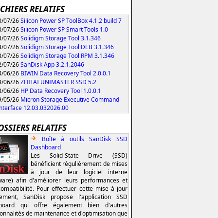
ICHIERS RELATIFS
/07/26
Silicon Power SP ToolBox 4.1.2 build 7
/07/26
Silicon Power SP Smart Tools 1.0
/07/26
Solidigm Storage Tool 3.1.346
/07/26
Solidigm Storage Tool DEB 3.1.346
/07/26
Solidigm Storage Tool RPM 3.1.346
/07/26
SanDisk App 3.2.1.2046
/06/26
BIWIN Data Recovery Tool 2.0.0.1
/06/26
ZHITAI UNIMASTER SSD 5.2
/06/26
HP Data Recovery Tool 1.0.0.1
/05/26
Micron Storage Executive Command
Interface 12.03.032026.00
OSSIERS RELATIFS
Boîte à outils SanDisk SSD
Dashboard
Les Solid-State Drive (SSD)
bénéficient régulièrement de mises
à jour de leur logiciel interne
ware) afin d'améliorer leurs performances et
compatibilité. Pour effectuer cette mise à jour
lement, SanDisk propose l'application SSD
board qui offre également bien d'autres
ionnalités de maintenance et d'optimisation que