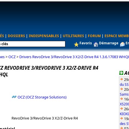
ÉS
|
DOSSIERS
|
INDISPENSABLES
|
UTILITAIRES
|
FORUM
|
ESPACE MEMB
Favoris
Démarrage
E
ues
>
OCZ
>
Drivers RevoDrive 3/RevoDrive 3 X2/Z-Drive R4 1.3.6.17083 WHQ
Z REVODRIVE 3/REVODRIVE 3 X2/Z-DRIVE R4
A
WHQL
29
du S
20
Sams
OCZ (OCZ Storage Solutions)
16
XS200
26
KIOX
RevoDrive 3/RevoDrive 3 X2/Z-Drive R4
19
des S
07