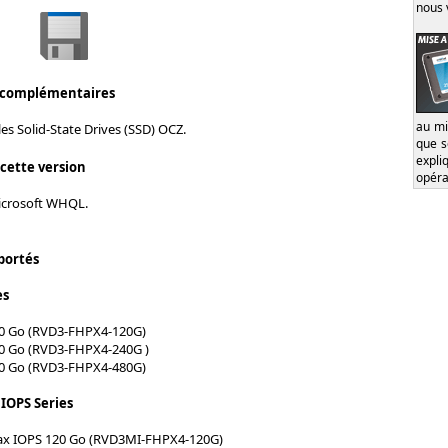
nous 
 complémentaires
au mi
les Solid-State Drives (SSD) OCZ.
que s
expl
 cette version
opéra
Microsoft WHQL.
portés
es
20 Go (RVD3-FHPX4-120G)
40 Go (RVD3-FHPX4-240G )
80 Go (RVD3-FHPX4-480G)
IOPS Series
ax IOPS 120 Go (RVD3MI-FHPX4-120G)