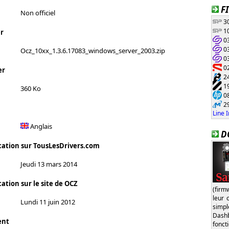
F
Non officiel
30
10
r
03
03
Ocz_10xx_1.3.6.17083_windows_server_2003.zip
03
02
er
24
19
360 Ko
08
29
Line 
Anglais
D
cation sur TousLesDrivers.com
Jeudi 13 mars 2014
ation sur le site de OCZ
(firm
leur 
Lundi 11 juin 2012
simp
Dash
ent
fonct