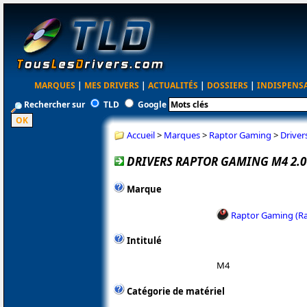
MARQUES
|
MES DRIVERS
|
ACTUALITÉS
|
DOSSIERS
|
INDISPENS
Rechercher sur
TLD
Google
Accueil
>
Marques
>
Raptor Gaming
>
Driver
DRIVERS RAPTOR GAMING M4 2.0
Marque
Raptor Gaming (R
Intitulé
M4
Catégorie de matériel