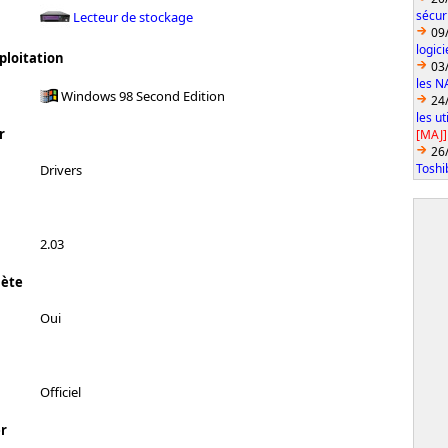
sécur
Lecteur de stockage
09
logic
ploitation
03
les N
Windows 98 Second Edition
24
les u
r
[MAJ]
26
Toshi
Drivers
2.03
lète
Oui
Officiel
r