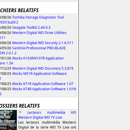
ICHIERS RELATIFS
/08/26
Toshiba Storage Diagnostic Tool
8920 build 2
/06/26
Seagate Toolkit 2.44.0.3
/06/26
Western Digital WD Drive Utilities
.511
/06/26
Western Digital WD Security 2.1.6.511
/05/26
SanDisk Professional PRO-BLADE
ON 2.0.1.2
/01/26
iRocks K103R/K107R Application
are 1.3A
/12/25
Western Digital WD Discovery 5.3.819
/08/25
iRocks M51R Application Software
1
/08/25
iRocks K71R Application Software 1.07
/08/25
iRocks K74R Application Software 1.01N
3
OSSIERS RELATIFS
Lecteurs multimédia HD
Western Digital WD TV Live
Les lecteurs multimédia Western
Digital de la série WD TV Live ont