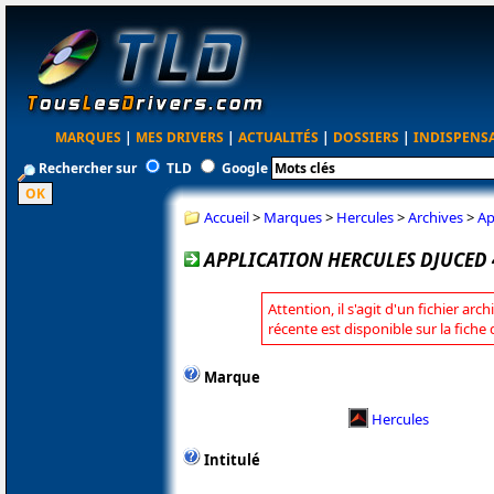
MARQUES
|
MES DRIVERS
|
ACTUALITÉS
|
DOSSIERS
|
INDISPENS
Rechercher sur
TLD
Google
Accueil
>
Marques
>
Hercules
>
Archives
>
Ap
APPLICATION HERCULES DJUCED 4
Attention, il s'agit d'un fichier arc
récente est disponible sur la fiche
Marque
Hercules
Intitulé