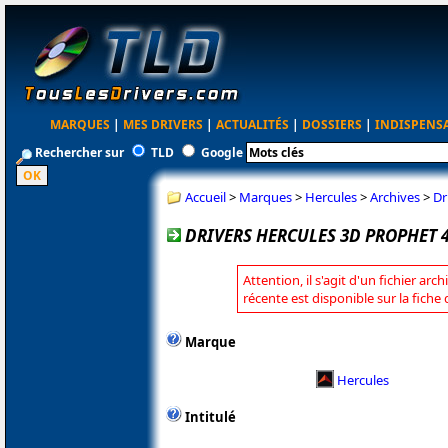
MARQUES
|
MES DRIVERS
|
ACTUALITÉS
|
DOSSIERS
|
INDISPENS
Rechercher sur
TLD
Google
Accueil
>
Marques
>
Hercules
>
Archives
>
Dr
DRIVERS HERCULES 3D PROPHET 4
Attention, il s'agit d'un fichier arc
récente est disponible sur la fiche
Marque
Hercules
Intitulé