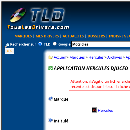
MARQUES
|
MES DRIVERS
|
ACTUALITÉS
|
DOSSIERS
|
INDISPENS
Rechercher sur
TLD
Google
Accueil
>
Marques
>
Hercules
>
Archives
>
Ap
APPLICATION HERCULES DJUCED 1
Attention, il s'agit d'un fichier arc
récente est disponible sur la fiche
Marque
Hercules
Intitulé