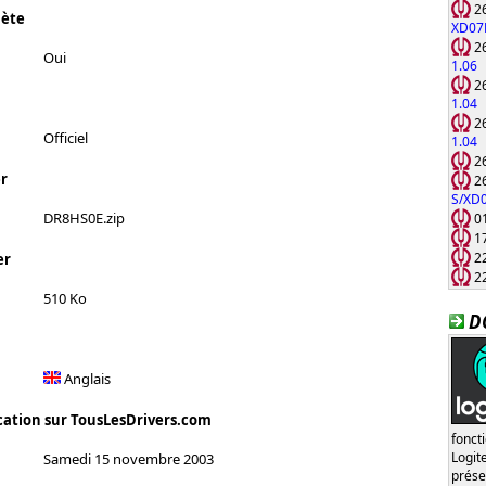
26
lète
XD07
26
Oui
1.06
26
1.04
26
Officiel
1.04
26
r
26
S/XD
DR8HS0E.zip
01
17
22
er
22
510 Ko
D
Anglais
cation sur TousLesDrivers.com
fonct
Logi
Samedi 15 novembre 2003
prése