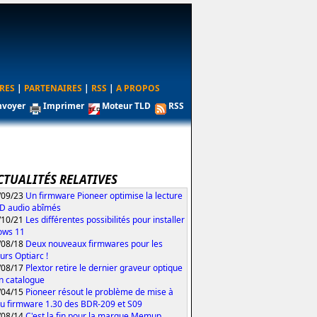
RES
|
PARTENAIRES
|
RSS
|
A PROPOS
nvoyer
Imprimer
Moteur TLD
RSS
CTUALITÉS RELATIVES
/09/23
Un firmware Pioneer optimise la lecture
D audio abîmés
/10/21
Les différentes possibilités pour installer
ows 11
/08/18
Deux nouveaux firmwares pour les
urs Optiarc !
/08/17
Plextor retire le dernier graveur optique
n catalogue
/04/15
Pioneer résout le problème de mise à
du firmware 1.30 des BDR-209 et S09
/08/14
C'est la fin pour la marque Memup