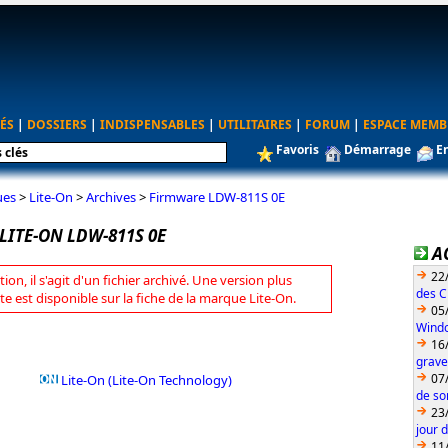
ÉS
|
DOSSIERS
|
INDISPENSABLES
|
UTILITAIRES
|
FORUM
|
ESPACE MEMB
Favoris
Démarrage
E
ues
>
Lite-On
>
Archives
>
Firmware LDW-811S 0E
LITE-ON LDW-811S 0E
A
22
tion, il s'agit d'un fichier archivé. Une version plus
des C
te est disponible sur la fiche de la marque Lite-On.
05
Wind
16
grave
07
Lite-On (Lite-On Technology)
de so
23
jour 
11