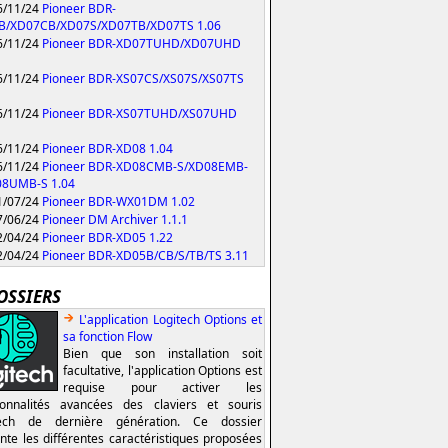
/11/24
Pioneer BDR-
B/XD07CB/XD07S/XD07TB/XD07TS 1.06
/11/24
Pioneer BDR-XD07TUHD/XD07UHD
/11/24
Pioneer BDR-XS07CS/XS07S/XS07TS
/11/24
Pioneer BDR-XS07TUHD/XS07UHD
/11/24
Pioneer BDR-XD08 1.04
/11/24
Pioneer BDR-XD08CMB-S/XD08EMB-
08UMB-S 1.04
/07/24
Pioneer BDR-WX01DM 1.02
/06/24
Pioneer DM Archiver 1.1.1
/04/24
Pioneer BDR-XD05 1.22
/04/24
Pioneer BDR-XD05B/CB/S/TB/TS 3.11
OSSIERS
L'application Logitech Options et
sa fonction Flow
Bien que son installation soit
facultative, l'application Options est
requise pour activer les
ionnalités avancées des claviers et souris
tech de dernière génération. Ce dossier
nte les différentes caractéristiques proposées