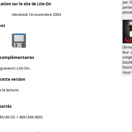
par O
ation sur le site de Lite-On
part
plusi
Vendredi 14 novembre 2003
ent
(firm
leur 
simp
 complémentaires
Dash
fonct
graveurs Lite-On.
nous 
 cette version
 la lecture.
portés
4X/4X/2X + 40X/24X/40X)