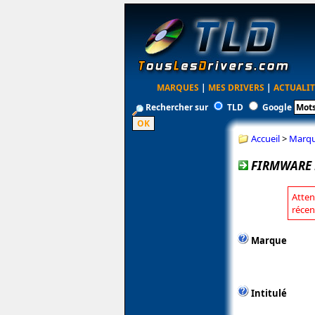
MARQUES
|
MES DRIVERS
|
ACTUALIT
Rechercher sur
TLD
Google
Accueil
>
Marq
FIRMWARE 
Atten
récen
Marque
Intitulé