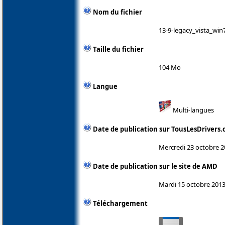
Nom du fichier
13-9-legacy_vista_wi
Taille du fichier
104 Mo
Langue
Multi-langues
Date de publication sur TousLesDrivers
Mercredi 23 octobre 
Date de publication sur le site de AMD
Mardi 15 octobre 201
Téléchargement