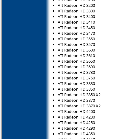
ATI Radeon HD 3200
ATI Radeon HD 3300
ATI Radeon HD 3400
ATI Radeon HD 3410
ATI Radeon HD 3450
ATI Radeon HD 3470
ATI Radeon HD 3550
ATI Radeon HD 3570
ATI Radeon HD 3600
ATI Radeon HD 3610
ATI Radeon HD 3650
ATI Radeon HD 3690
ATI Radeon HD 3730
ATI Radeon HD 3750
ATI Radeon HD 3830
ATI Radeon HD 3850
ATI Radeon HD 3850 X2
ATI Radeon HD 3870
ATI Radeon HD 3870 X2
ATI Radeon HD 4200
ATI Radeon HD 4230
ATI Radeon HD 4250
ATI Radeon HD 4290
ATI Radeon HD 4350