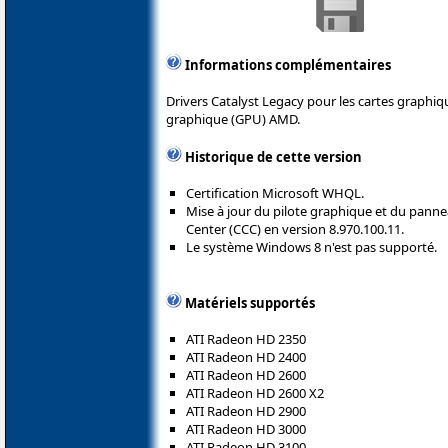
Informations complémentaires
Drivers Catalyst Legacy pour les cartes graphi
graphique (GPU) AMD.
Historique de cette version
Certification Microsoft WHQL.
Mise à jour du pilote graphique et du panne
Center (CCC) en version 8.970.100.11.
Le système Windows 8 n'est pas supporté.
Matériels supportés
ATI Radeon HD 2350
ATI Radeon HD 2400
ATI Radeon HD 2600
ATI Radeon HD 2600 X2
ATI Radeon HD 2900
ATI Radeon HD 3000
ATI Radeon HD 3100