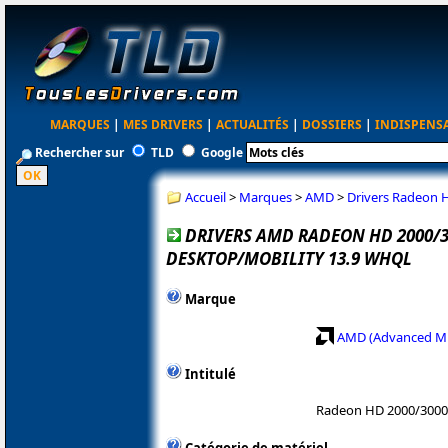
MARQUES
|
MES DRIVERS
|
ACTUALITÉS
|
DOSSIERS
|
INDISPENS
Rechercher sur
TLD
Google
Accueil
>
Marques
>
AMD
>
Drivers Radeon 
DRIVERS AMD RADEON HD 2000/3
DESKTOP/MOBILITY 13.9 WHQL
Marque
AMD (Advanced Mi
Intitulé
Radeon HD 2000/3000