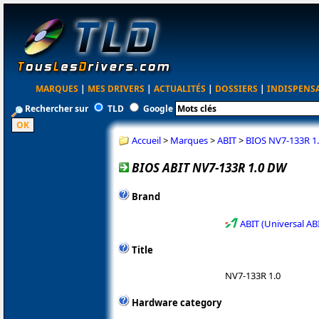
MARQUES
|
MES DRIVERS
|
ACTUALITÉS
|
DOSSIERS
|
INDISPENS
Rechercher sur
TLD
Google
Accueil
>
Marques
>
ABIT
>
BIOS NV7-133R 1
BIOS ABIT NV7-133R 1.0 DW
Brand
ABIT (Universal AB
Title
NV7-133R 1.0
Hardware category