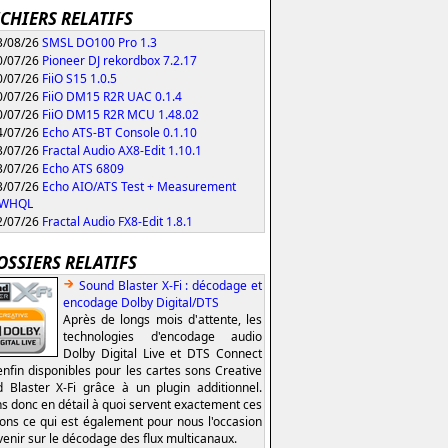
ICHIERS RELATIFS
/08/26
SMSL DO100 Pro 1.3
/07/26
Pioneer DJ rekordbox 7.2.17
/07/26
FiiO S15 1.0.5
/07/26
FiiO DM15 R2R UAC 0.1.4
/07/26
FiiO DM15 R2R MCU 1.48.02
/07/26
Echo ATS-BT Console 0.1.10
/07/26
Fractal Audio AX8-Edit 1.10.1
/07/26
Echo ATS 6809
/07/26
Echo AIO/ATS Test + Measurement
0 WHQL
/07/26
Fractal Audio FX8-Edit 1.8.1
OSSIERS RELATIFS
Sound Blaster X-Fi : décodage et
encodage Dolby Digital/DTS
Après de longs mois d'attente, les
technologies d'encodage audio
Dolby Digital Live et DTS Connect
enfin disponibles pour les cartes sons Creative
 Blaster X-Fi grâce à un plugin additionnel.
s donc en détail à quoi servent exactement ces
ions ce qui est également pour nous l'occasion
venir sur le décodage des flux multicanaux.