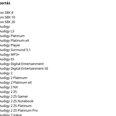
portés
xx SBX 8
Axx SBX 10
Axx SBX 20
Audigy
Audigy LS
Audigy Platinum
Audigy Platinum eX
Audigy Player
Audigy Surround 5.1
 Audigy MP3+
Audigy ES
Audigy Digital Entertainment
Audigy Digital Entertainment SE
Audigy 2
Audigy 2 Platinum
Audigy 2 Platinum eX
Audigy 2 NX
Audigy 2 ZS
Audigy 2 ZS Gamer
 Audigy 2 ZS Notebook
Audigy 2 ZS Platinum
Audigy 2 ZS Platinum Pro
Audigy 2 Value