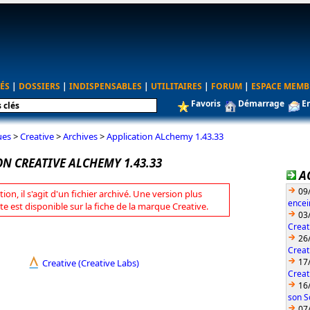
ÉS
|
DOSSIERS
|
INDISPENSABLES
|
UTILITAIRES
|
FORUM
|
ESPACE MEMB
Favoris
Démarrage
E
ues
>
Creative
>
Archives
>
Application ALchemy 1.43.33
N CREATIVE ALCHEMY 1.43.33
A
09
tion, il s'agit d'un fichier archivé. Une version plus
encei
te est disponible sur la fiche de la marque Creative.
03
Creat
26
Creat
17
Creative (Creative Labs)
Creat
16
son S
07