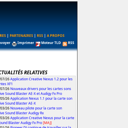
RES
|
PARTENAIRES
|
RSS
|
A PROPOS
nvoyer
Imprimer
Moteur TLD
RSS
CTUALITÉS RELATIVES
/07/26
Application Creative Nexus 1.2 pour les
ntes XF1
/07/26
Nouveaux drivers pour les cartes sons
ive Sound Blaster AE-X et Audigy Fx Pro
/05/26
Application Nexus 1.1 pour la carte son
ive Sound Blaster AE-X
/03/26
Nouveau pilote pour la carte son
ive Sound Blaster Audigy Rx
/03/26
Application Creative Nexus pour la carte
ound Blaster Audigy Fx Pro
[MAJ]
/01/26
Pioneer DJ continue de travailler sur la