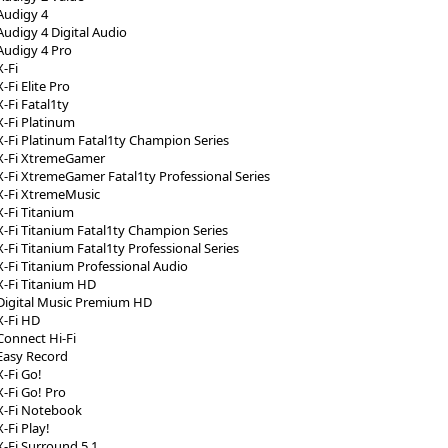
Audigy 4
Audigy 4 Digital Audio
Audigy 4 Pro
-Fi
-Fi Elite Pro
-Fi Fatal1ty
X-Fi Platinum
X-Fi Platinum Fatal1ty Champion Series
 X-Fi XtremeGamer
X-Fi XtremeGamer Fatal1ty Professional Series
X-Fi XtremeMusic
X-Fi Titanium
X-Fi Titanium Fatal1ty Champion Series
-Fi Titanium Fatal1ty Professional Series
X-Fi Titanium Professional Audio
X-Fi Titanium HD
Digital Music Premium HD
X-Fi HD
Connect Hi-Fi
Easy Record
X-Fi Go!
X-Fi Go! Pro
X-Fi Notebook
-Fi Play!
X-Fi Surround 5.1