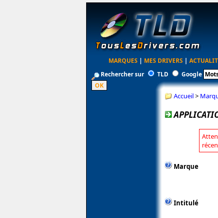
MARQUES
|
MES DRIVERS
|
ACTUALIT
Rechercher sur
TLD
Google
Accueil
>
Marq
APPLICATIO
Atten
récen
Marque
Intitulé