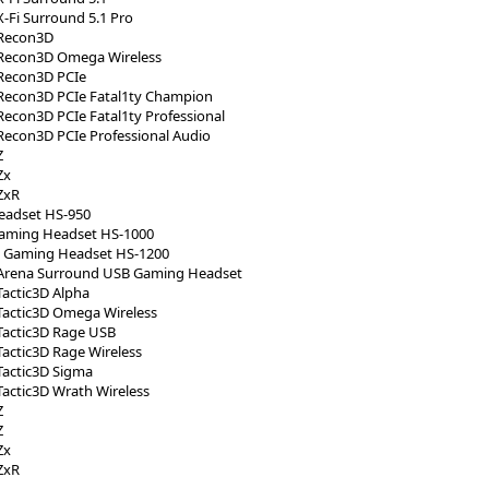
X-Fi Surround 5.1 Pro
 Recon3D
 Recon3D Omega Wireless
 Recon3D PCIe
 Recon3D PCIe Fatal1ty Champion
Recon3D PCIe Fatal1ty Professional
Recon3D PCIe Professional Audio
Z
Zx
ZxR
adset HS-950
Gaming Headset HS-1000
ss Gaming Headset HS-1200
 Arena Surround USB Gaming Headset
Tactic3D Alpha
Tactic3D Omega Wireless
Tactic3D Rage USB
Tactic3D Rage Wireless
Tactic3D Sigma
Tactic3D Wrath Wireless
Z
Z
Zx
ZxR