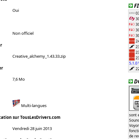
F
Oui
03
30
30
30
Non officiel
30
24
r
23
23
Creative_alchemy_1.43.33.zip
23
5.1.
er
22
7,6 Mo
D
Multi-langues
sont 
cation sur TousLesDrivers.com
Sound
Voyon
Vendredi 28 juin 2013
fonct
de re