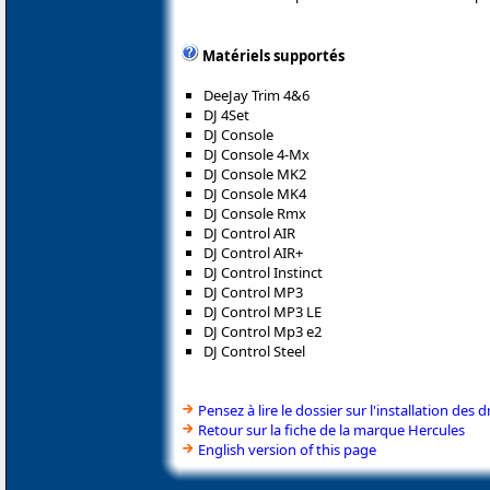
Matériels supportés
DeeJay Trim 4&6
DJ 4Set
DJ Console
DJ Console 4-Mx
DJ Console MK2
DJ Console MK4
DJ Console Rmx
DJ Control AIR
DJ Control AIR+
DJ Control Instinct
DJ Control MP3
DJ Control MP3 LE
DJ Control Mp3 e2
DJ Control Steel
Pensez à lire le dossier sur l'installation des d
Retour sur la fiche de la marque Hercules
English version of this page