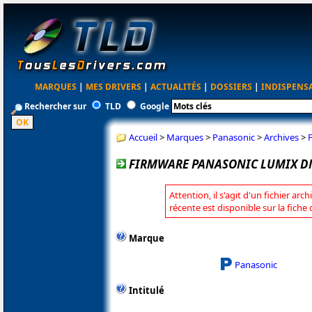
MARQUES
|
MES DRIVERS
|
ACTUALITÉS
|
DOSSIERS
|
INDISPENS
Rechercher sur
TLD
Google
Accueil
>
Marques
>
Panasonic
>
Archives
>
FIRMWARE PANASONIC LUMIX DM
Attention, il s'agit d'un fichier arc
récente est disponible sur la fich
Marque
Panasonic
Intitulé