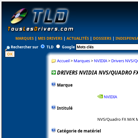
MARQUES
|
MES DRIVERS
|
ACTUALITÉS
|
DOSSIERS
|
INDISPENS
Rechercher sur
TLD
Google
Accueil
>
Marques
>
NVIDIA
>
Drivers NVS/
DRIVERS NVIDIA NVS/QUADRO FX
Marque
NVIDIA
Intitulé
NVS/Quadro FX M/K 
Catégorie de matériel