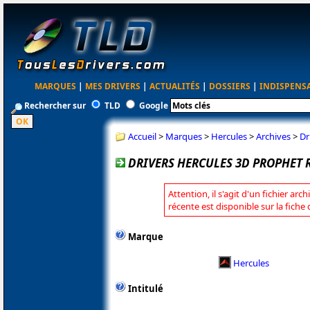
MARQUES
|
MES DRIVERS
|
ACTUALITÉS
|
DOSSIERS
|
INDISPENS
Rechercher sur
TLD
Google
Accueil
>
Marques
>
Hercules
>
Archives
>
Dr
DRIVERS HERCULES 3D PROPHET 
Attention, il s'agit d'un fichier arc
récente est disponible sur la fiche
Marque
Hercules
Intitulé