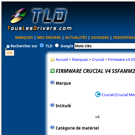
MARQUES
|
MES DRIVERS
|
ACTUALITÉS
|
DOSSIERS
|
INDISPENS
Rechercher sur
TLD
Google
Accueil
>
Marques
>
Crucial
>
Firmware v4 
FIRMWARE CRUCIAL V4 S5FAMM2
Marque
Crucial (Crucial M
Intitulé
v4
Catégorie de matériel