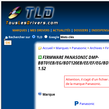
MARQUES
|
MES DRIVERS
|
ACTUALITÉS
|
DOSSIERS
|
INDISPENS
Rechercher sur
TLD
Google
Accueil
>
Marques
>
Panasonic
>
Archives
>
Fi
FIRMWARE PANASONIC DMP-
BBT01EB/EG/BDT120EB/EE/EF/EG/BD
1.52
Attention, il s'agit d'un fichie
de la marque Panasonic.
Marque
Panasonic