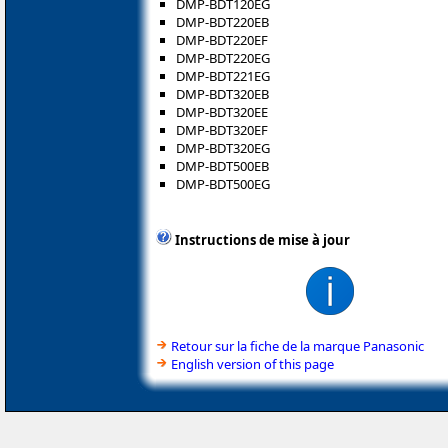
DMP-BDT120EG
DMP-BDT220EB
DMP-BDT220EF
DMP-BDT220EG
DMP-BDT221EG
DMP-BDT320EB
DMP-BDT320EE
DMP-BDT320EF
DMP-BDT320EG
DMP-BDT500EB
DMP-BDT500EG
Instructions de mise à jour
Retour sur la fiche de la marque Panasonic
English version of this page