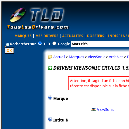
MARQUES
|
MES DRIVERS
|
ACTUALITÉS
|
DOSSIERS
|
INDISPENS
Rechercher sur
TLD
Google
Accueil
>
Marques
>
ViewSonic
>
Archives
>
D
DRIVERS VIEWSONIC CRT/LCD 1.5.
Attention, il s'agit d'un fichier arc
récente est disponible sur la fiche
Marque
ViewSonic
Intitulé