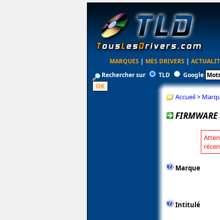
MARQUES
|
MES DRIVERS
|
ACTUALIT
Rechercher sur
TLD
Google
Accueil
>
Marq
FIRMWARE 
Atten
récen
Marque
Intitulé