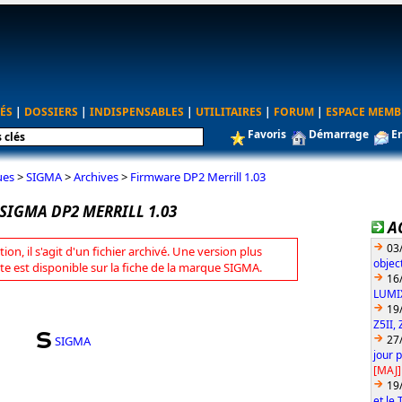
ÉS
|
DOSSIERS
|
INDISPENSABLES
|
UTILITAIRES
|
FORUM
|
ESPACE MEMB
Favoris
Démarrage
E
ues
>
SIGMA
>
Archives
>
Firmware DP2 Merrill 1.03
SIGMA DP2 MERRILL 1.03
A
03
tion, il s'agit d'un fichier archivé. Une version plus
objec
te est disponible sur la fiche de la marque SIGMA.
16
LUMIX
19
Z5II, 
27
SIGMA
jour 
[MAJ]
19
et le