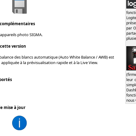
fonct
Logi
prése
 complémentaires
par O
part
 appareils photo SIGMA.
plusi
 cette version
a balance des blancs automatique (Auto White Balance / AWB) est
appliquée à la prévisualisation rapide et à la Live View.
(firm
portés
leur 
simp
Dash
fonct
nous 
e mise à jour