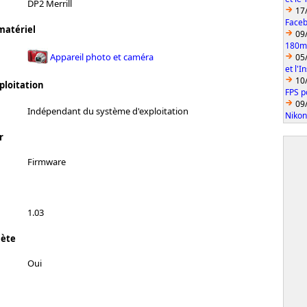
DP2 Merrill
17
Faceb
matériel
09
180mm
Appareil photo et caméra
05
et l'
10
ploitation
FPS p
09
Indépendant du système d'exploitation
Nikon
r
Firmware
1.03
lète
Oui