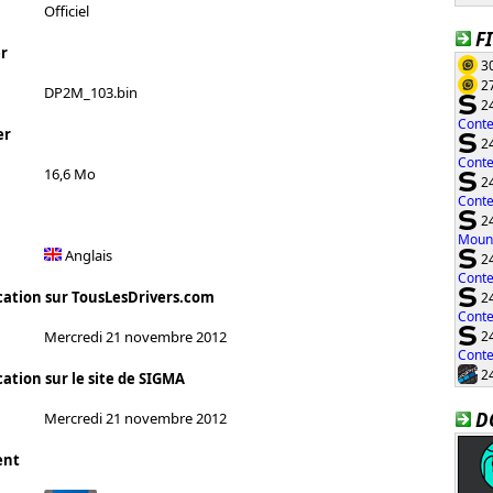
Officiel
F
r
30
27
DP2M_103.bin
24
Conte
er
24
Conte
16,6 Mo
24
Conte
24
Moun
Anglais
24
Conte
cation sur TousLesDrivers.com
24
Conte
24
Mercredi 21 novembre 2012
Conte
24
ation sur le site de SIGMA
D
Mercredi 21 novembre 2012
ent