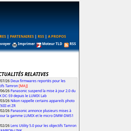
RES
|
PARTENAIRES
|
RSS
|
A PROPOS
nvoyer
Imprimer
Moteur TLD
RSS
CTUALITÉS RELATIVES
/07/26
Deux firmwares reportés pour les
tifs Tamron
[MAJ]
/06/26
Panasonic suspend la mise à jour 2.0 du
 DC-S9 depuis le LUMIX Lab
/03/26
Nikon rappelle certains appareils photo
Z6III et ZR
/02/26
Panasonic annonce plusieurs mises à
pour la gamme LUMIX et le micro DMW-DMS1
/02/26
Lens Utility 5.0 pour les objectifs Tamron
 TAMRON-LINK