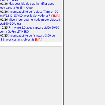
/02/26
Plus possible de s'authentifier avec
ook dans la Fujifilm XApp
/02/26
Incompatibilité de l'objectif Tamron 70-
 F/2.8 Di III VXD avec le Sony Alpha 7 V
[MAJ]
/02/26
Mise à jour pour le kit de micro-objectifs
Insta360 GO Ultra
/12/25
Firmware 2.0 avec capture vidéo 50/60
our la GoPro LIT HERO
/07/25
Incompatibilité du firmware 3.00 du
 Z 8 avec certains objectifs
[MAJ]